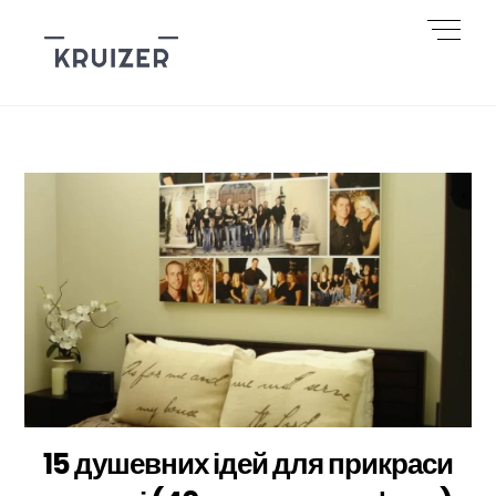
Skip
Men
to
content
15 душевних ідей для прикраси