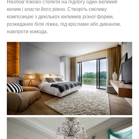
Необов’язково стелити на підлогу один великий
килим і класти його рівно. Створіть сміливу
композицію з декількох килимків різної форми,
розкиданих біля ліжка, під кріслами або диваном,
навпроти комода.