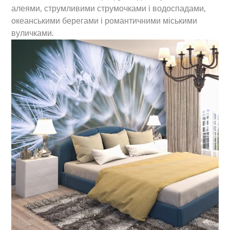
алеями, струмливими струмочками і водоспадами,
океанськими берегами і романтичними міськими
вуличками.
Back
To
Top