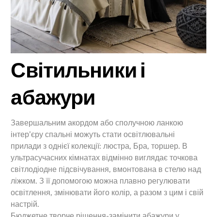
Світильники і
абажури
Завершальним акордом або сполучною ланкою
інтер’єру спальні можуть стати освітлювальні
прилади з однієї колекції: люстра, Бра, торшер. В
ультрасучасних кімнатах відмінно виглядає точкова
світлодіодне підсвічування, вмонтована в стелю над
ліжком. З її допомогою можна плавно регулювати
освітлення, змінювати його колір, а разом з цим і свій
настрій.
Бюджетне творче рішення-замінити абажури у