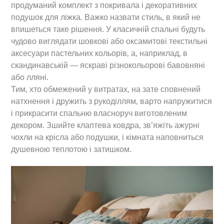
продуманий комплект з покривала і декоративних
подушок для ліжка. Важко назвати стиль, в який не
впишеться таке рішення. У класичній спальні будуть
чудово виглядати шовкові або оксамитові текстильні
аксесуари пастельних кольорів, а, наприклад, в
скандинавській ― яскраві різнокольорові бавовняні
або лляні.
Тим, хто обмежений у витратах, на зате сповнений
натхнення і дружить з рукоділлям, варто напружитися
і прикрасити спальню власноруч виготовленим
декором. Зшийте клаптева ковдра, зв’яжіть ажурні
чохли на крісла або подушки, і кімната наповниться
душевною теплотою і затишком.