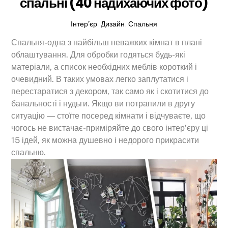
спальні (40 надихаючих фото)
Інтер’єр
,
Дизайн
,
Спальня
Спальня-одна з найбільш неважких кімнат в плані
облаштування. Для обробки годяться будь-які
матеріали, а список необхідних меблів короткий і
очевидний. В таких умовах легко заплутатися і
перестаратися з декором, так само як і скотитися до
банальності і нудьги. Якщо ви потрапили в другу
ситуацію ― стоїте посеред кімнати і відчуваєте, що
чогось не вистачає-приміряйте до свого інтер’єру ці
15 ідей, як можна душевно і недорого прикрасити
спальню.