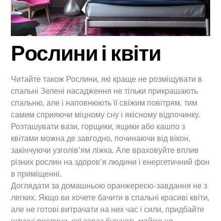
Рослини і квіти
Читайте також Рослини, які краще не розміщувати в
спальні Зелені насадження не тільки прикрашають
спальню, але і наповнюють її свіжим повітрям, тим
самим сприяючи міцному сну і якісному відпочинку.
Розташувати вази, горщики, ящики або кашпо з
квітами можна де завгодно, починаючи від вікон,
закінчуючи узголів’ям ліжка. Але враховуйте вплив
різних рослин на здоров’я людини і енергетичний фон
в приміщенні.
Доглядати за домашньою оранжереєю-завдання не з
легких. Якщо ви хочете бачити в спальні красиві квіти,
але не готові витрачати на них час і сили, придбайте