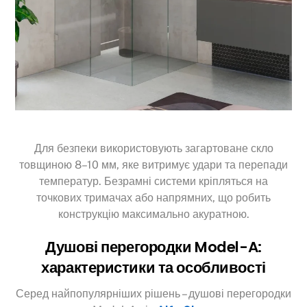
Для безпеки використовують загартоване скло
товщиною 8–10 мм, яке витримує удари та перепади
температур. Безрамні системи кріпляться на
точкових тримачах або напрямних, що робить
конструкцію максимально акуратною.
Душові перегородки Model-A:
характеристики та особливості
Серед найпопулярніших рішень – душові перегородки