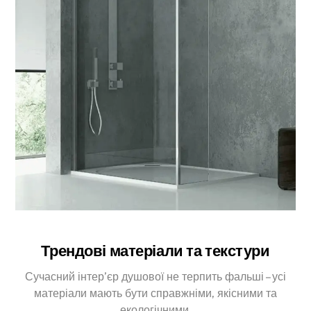
Трендові матеріали та текстури
Сучасний інтер’єр душової не терпить фальші – усі
матеріали мають бути справжніми, якісними та
екологічними.