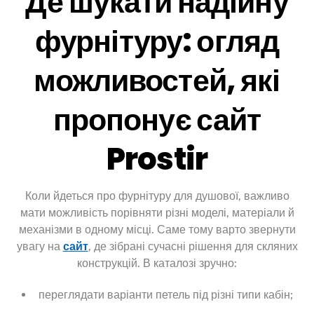
Де шукати надійну
фурнітуру: огляд
можливостей, які
пропонує сайт
Prostir
Коли йдеться про фурнітуру для душової, важливо
мати можливість порівняти різні моделі, матеріали й
механізми в одному місці. Саме тому варто звернути
увагу на
сайт
, де зібрані сучасні рішення для скляних
конструкцій. В каталозі зручно:
переглядати варіанти петель під різні типи кабін;