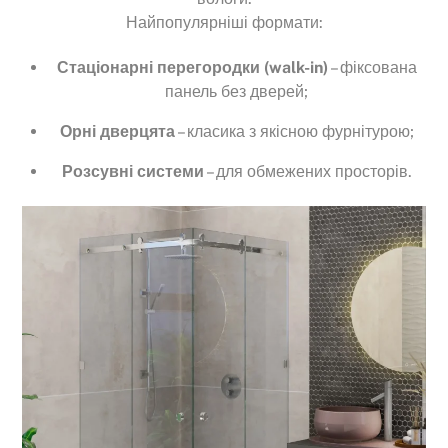
Найпопулярніші формати:
Стаціонарні перегородки (walk-in)
– фіксована
панель без дверей;
Орні дверцята
– класика з якісною фурнітурою;
Розсувні системи
– для обмежених просторів.