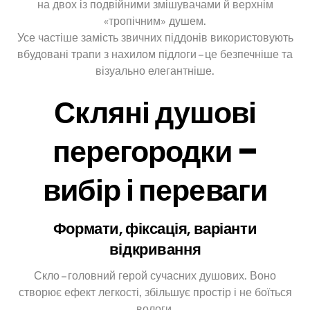
на двох із подвійними змішувачами й верхнім
«тропічним» душем.
Усе частіше замість звичних піддонів використовують
вбудовані трапи з нахилом підлоги – це безпечніше та
візуально елегантніше.
Скляні душові
перегородки –
вибір і переваги
Формати, фіксація, варіанти
відкривання
Скло – головний герой сучасних душових. Воно
створює ефект легкості, збільшує простір і не боїться
вологи.