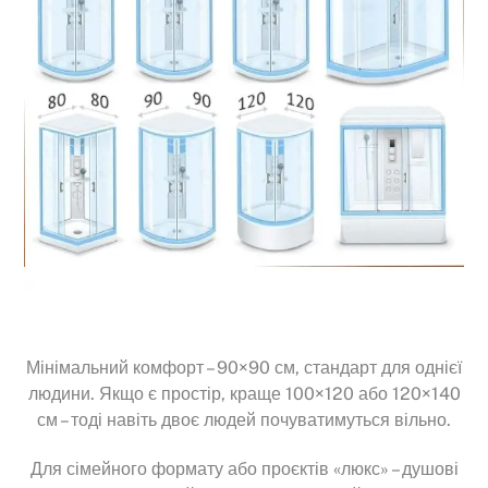
Мінімальний комфорт – 90×90 см, стандарт для однієї
людини. Якщо є простір, краще 100×120 або 120×140
см – тоді навіть двоє людей почуватимуться вільно.
Для сімейного формату або проєктів «люкс» – душові