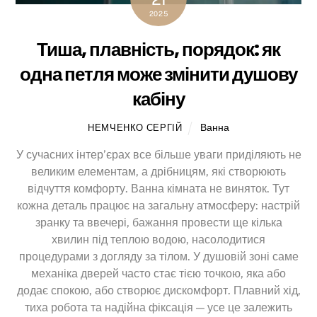
2025
Тиша, плавність, порядок: як
одна петля може змінити душову
кабіну
Ванна
НЕМЧЕНКО СЕРГІЙ
У сучасних інтер’єрах все більше уваги приділяють не
великим елементам, а дрібницям, які створюють
відчуття комфорту. Ванна кімната не виняток. Тут
кожна деталь працює на загальну атмосферу: настрій
зранку та ввечері, бажання провести ще кілька
хвилин під теплою водою, насолодитися
процедурами з догляду за тілом. У душовій зоні саме
механіка дверей часто стає тією точкою, яка або
додає спокою, або створює дискомфорт. Плавний хід,
тиха робота та надійна фіксація — усе це залежить