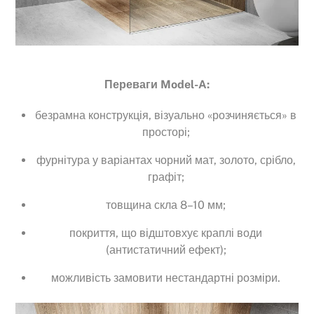
Переваги Model-A:
безрамна конструкція, візуально «розчиняється» в
просторі;
фурнітура у варіантах чорний мат, золото, срібло,
графіт;
товщина скла 8–10 мм;
покриття, що відштовхує краплі води
(антистатичний ефект);
можливість замовити нестандартні розміри.