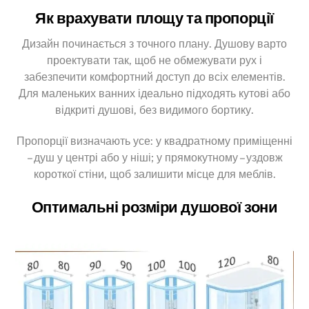
Як врахувати площу та пропорції
Дизайн починається з точного плану. Душову варто
проектувати так, щоб не обмежувати рух і
забезпечити комфортний доступ до всіх елементів.
Для маленьких ванних ідеально підходять кутові або
відкриті душові, без видимого бортику.
Пропорції визначають усе: у квадратному приміщенні
– душ у центрі або у ніші; у прямокутному – уздовж
короткої стіни, щоб залишити місце для меблів.
Оптимальні розміри душової зони