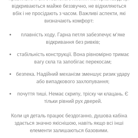
відкриваються майже беззвучно, не відхиляються
вбік і не просідають з часом. Важливі аспекти, які
визначають комфорт:
плавність ходу. Гарна петля забезпечує м’яке
відкривання без ривків;
стабільність конструкції. Вона рівномірно тримає
вагу скла та запобігає перекосам;
безпека. Надійний механізм зменшує ризик удару
або випадкового захлопування;
почуття тиші. Немає скрипу, тріску чи клацань. Є
тільки рівний рух дверей.
Коли ця деталь працює бездоганно, душова кабіна
здається значно якіснішою, навіть якщо всі інші
елементи залишаються базовими.