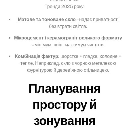
Тренди 2025 року:
Матове та тоноване скло
– надає приватності
без втрати світла.
Мікроцемент і керамограніт великого формату
– мінімум швів, максимум чистоти.
Комбінація фактур
: шорстке + гладке, холодне +
тепле. Наприклад, скло з чорною металевою
фурнітурою й дерев’яною стільницею.
Планування
простору й
зонування