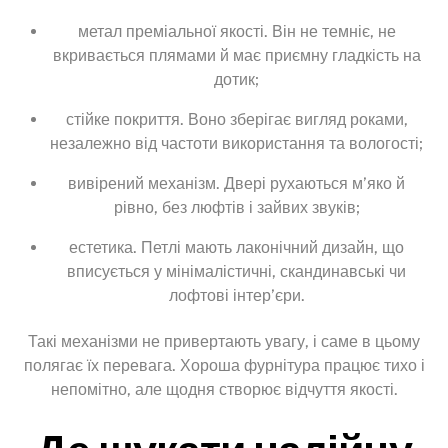
метал преміальної якості. Він не темніє, не
вкривається плямами й має приємну гладкість на
дотик;
стійке покриття. Воно зберігає вигляд роками,
незалежно від частоти використання та вологості;
вивірений механізм. Двері рухаються м’яко й
рівно, без люфтів і зайвих звуків;
естетика. Петлі мають лаконічний дизайн, що
вписується у мінімалістичні, скандинавські чи
лофтові інтер’єри.
Такі механізми не привертають увагу, і саме в цьому
полягає їх перевага. Хороша фурнітура працює тихо і
непомітно, але щодня створює відчуття якості.