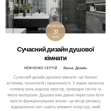
ЖОВТЕНЬ
31
2025
Сучасний дизайн душової
кімнати
Ванна
,
Дизайн
НЕМЧЕНКО СЕРГІЙ
Сучасний дизайн душової кімнати – це баланс
естетики, технологій і практичності. У нових проєктах
головну роль відіграє простір, природне світло та
якісні матеріали. Душова вже давно перестала бути
просто функціональною зоною – це місце релаксу,
відновлення сил і навіть елемент інтер’єру, який