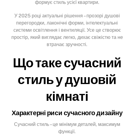
формує стиль усієї квартири.
У 2025 році актуальні рішення – прозорі душові
перегородки, лаконічні форми, інтелектуальні
системи освітлення і вентиляції. Усе це створює
простір, який виглядає легко, дихає свіжістю та не
втрачає зручності.
Що таке сучасний
стиль у душовій
кімнаті
Характерні риси сучасного дизайну
Сучасний стиль – це мінімум деталей, максимум
функції.