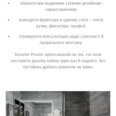
обирати між моделями з різним дизайном і
навантаженням;
знаходити фурнітуру в одному стилі — петлі,
ручки, фіксатори, профілі;
отримувати консультацію щодо сумісності й
правильного монтажу.
Каталог Prostir орієнтований на тих, хто хоче
поставити душову кабіну один раз й надовго, без
постійних дрібних ремонтів чи замін.