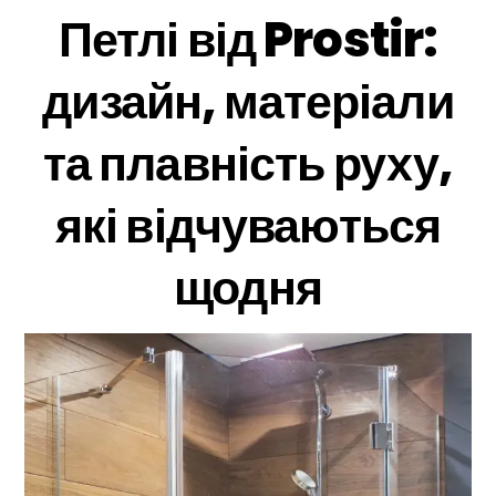
Петлі від Prostir:
дизайн, матеріали
та плавність руху,
які відчуваються
щодня