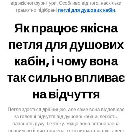
від якісної фурнітури. Особливо від того, наскільки
грамотно підібрані
петлі для душових кабін
.
Як працює якісна
петля для душових
кабін, і чому вона
так сильно впливає
на відчуття
Петля здається дрібницею, але саме вона відповідає
за головні відчуття від душової кабіни: легкість,
плавність руху, безпеку. Якщо вона встановлена
правильно й виготовлена з якісних матеріалів, двері