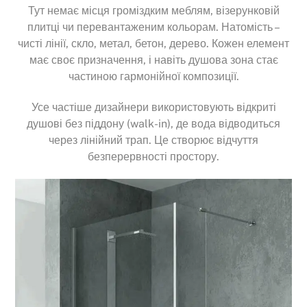
Тут немає місця громіздким меблям, візерунковій
плитці чи перевантаженим кольорам. Натомість –
чисті лінії, скло, метал, бетон, дерево. Кожен елемент
має своє призначення, і навіть душова зона стає
частиною гармонійної композиції.
Усе частіше дизайнери використовують відкриті
душові без піддону (walk-in), де вода відводиться
через лінійний трап. Це створює відчуття
безперервності простору.