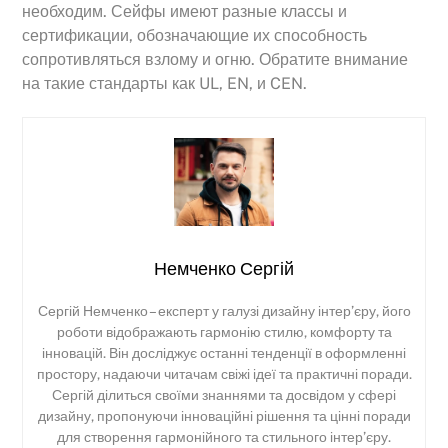
необходим. Сейфы имеют разные классы и
сертификации, обозначающие их способность
сопротивляться взлому и огню. Обратите внимание
на такие стандарты как UL, EN, и CEN.
Немченко Сергій
Сергій Немченко – експерт у галузі дизайну інтер’єру, його
роботи відображають гармонію стилю, комфорту та
інновацій. Він досліджує останні тенденції в оформленні
простору, надаючи читачам свіжі ідеї та практичні поради.
Сергій ділиться своїми знаннями та досвідом у сфері
дизайну, пропонуючи інноваційні рішення та цінні поради
для створення гармонійного та стильного інтер’єру.