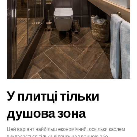
У плитці тільки
душова зона
Цей варіант найбільш економічний, оскільки кахлем
викладається тільки ділянку над ванною або