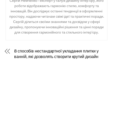
Сергій Немченко – експерт у галузі дизайну інтер’єру, його
роботи відображають гармонію стилю, комфорту та
інновацій. Він досліджує останні тенденції в оформленні
простору, надаючи читачам свіжі ідеї та практичні поради.
Сергій ділиться своїми знаннями та досвідом у сфері
дизайну, пропонуючи інноваційні рішення та цінні поради
для створення гармонійного та стильного інтер’єру.
Back
8 способів нестандартної укладання плитки у
To
Top
ванній, які дозволять створити крутий дизайн
15 вдалих ідей для зберігання в туалеті
ЦІКАВО ПОЧИТАТИ