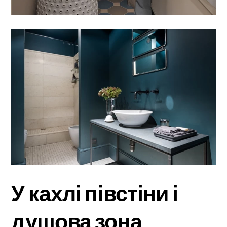
У кахлі півстіни і
душова зона