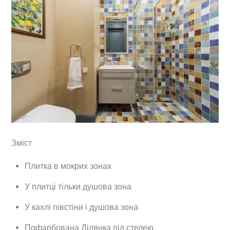
Зміст
Плитка в мокрих зонах
У плитці тільки душова зона
У кахлі півстіни і душова зона
Пофарбована Ділянка під стелею