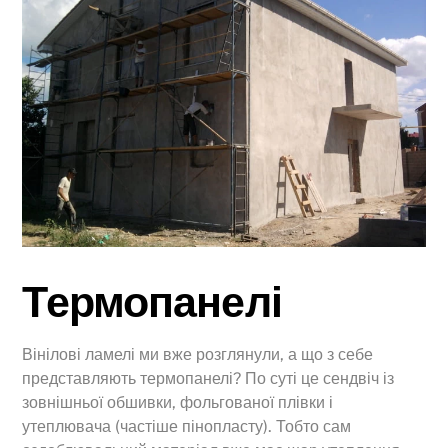
Термопанелі
Вінілові ламелі ми вже розглянули, а що з себе
представляють термопанелі? По суті це сендвіч із
зовнішньої обшивки, фольгованої плівки і
утеплювача (частіше пінопласту). Тобто сам