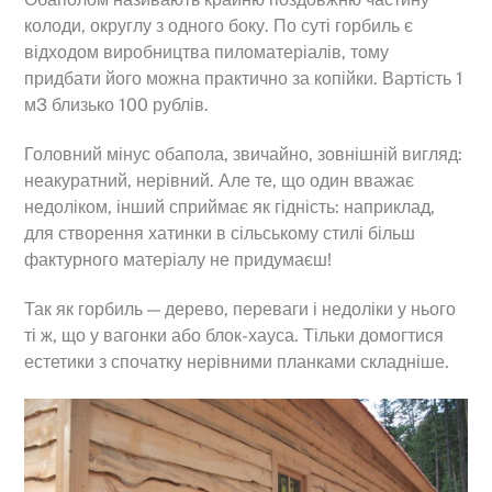
колоди, округлу з одного боку. По суті горбиль є
відходом виробництва пиломатеріалів, тому
придбати його можна практично за копійки. Вартість 1
м3 близько 100 рублів.
Головний мінус обапола, звичайно, зовнішній вигляд:
неакуратний, нерівний. Але те, що один вважає
недоліком, інший сприймає як гідність: наприклад,
для створення хатинки в сільському стилі більш
фактурного матеріалу не придумаєш!
Так як горбиль — дерево, переваги і недоліки у нього
ті ж, що у вагонки або блок-хауса. Тільки домогтися
естетики з спочатку нерівними планками складніше.