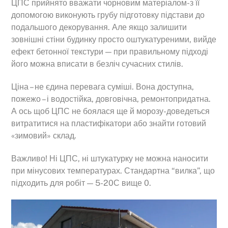
ЦПС прийнято вважати чорновим матеріалом-з її
допомогою виконують грубу підготовку підстави до
подальшого декорування. Але якщо залишити
зовнішні стіни будинку просто оштукатуреними, вийде
ефект бетонної текстури — при правильному підході
його можна вписати в безліч сучасних стилів.
Ціна – не єдина перевага суміші. Вона доступна,
пожежо – і водостійка, довговічна, ремонтопридатна.
А ось щоб ЦПС не боялася ще й морозу-доведеться
витратитися на пластифікатори або знайти готовий
«зимовий» склад.
Важливо! Ні ЦПС, ні штукатурку не можна наносити
при мінусових температурах. Стандартна “вилка”, що
підходить для робіт — 5-20С вище 0.