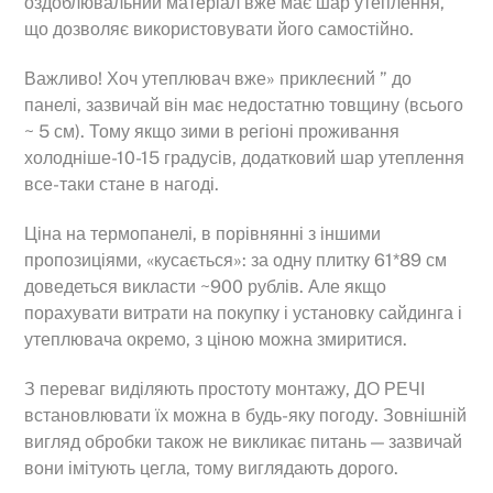
оздоблювальний матеріал вже має шар утеплення,
що дозволяє використовувати його самостійно.
Важливо! Хоч утеплювач вже» приклеєний ” до
панелі, зазвичай він має недостатню товщину (всього
~ 5 см). Тому якщо зими в регіоні проживання
холодніше-10-15 градусів, додатковий шар утеплення
все-таки стане в нагоді.
Ціна на термопанелі, в порівнянні з іншими
пропозиціями, «кусається»: за одну плитку 61*89 см
доведеться викласти ~900 рублів. Але якщо
порахувати витрати на покупку і установку сайдинга і
утеплювача окремо, з ціною можна змиритися.
З переваг виділяють простоту монтажу, ДО РЕЧІ
встановлювати їх можна в будь-яку погоду. Зовнішній
вигляд обробки також не викликає питань — зазвичай
вони імітують цегла, тому виглядають дорого.