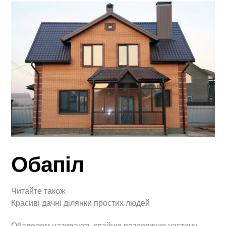
Обапіл
Читайте також
Красиві дачні ділянки простих людей
Обаполом називають крайню поздовжню частину