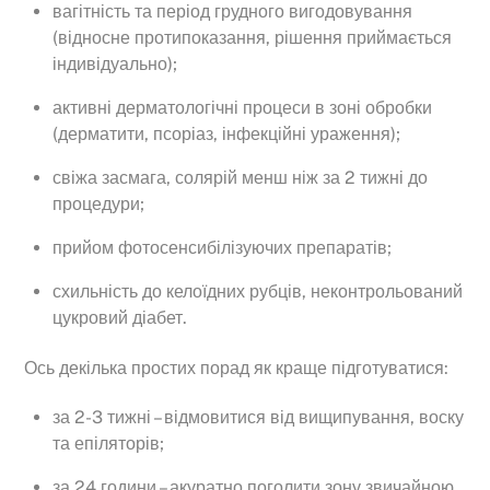
вагітність та період грудного вигодовування
(відносне протипоказання, рішення приймається
індивідуально);
активні дерматологічні процеси в зоні обробки
(дерматити, псоріаз, інфекційні ураження);
свіжа засмага, солярій менш ніж за 2 тижні до
процедури;
прийом фотосенсибілізуючих препаратів;
схильність до келоїдних рубців, неконтрольований
цукровий діабет.
Ось декілька простих порад як краще підготуватися:
за 2-3 тижні – відмовитися від вищипування, воску
та епіляторів;
за 24 години – акуратно поголити зону звичайною