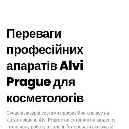
Переваги
професійних
апаратів Alvi
Prague для
косметологів
Сучасні лазерні системи професійного класу на
кшталт рішень Alvi Prague орієнтовані на щоденну
інтенсивну роботу в салоні. Їх переваги включать: