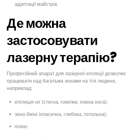
адаптації майстрів.
Де можна
застосовувати
лазерну терапію?
Професійний апарат для лазерної епіляції дозволяє
працювати над багатьма зонами на тілі людини,
наприклад:
епіляція ніг (стегна, гомілки, повна нога);
зона бікіні (класична, глибока, тотальна);
піхви;