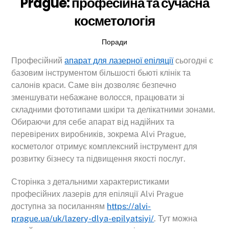
Prague: професійна та сучасна
косметологія
Поради
Професійний
апарат для лазерної епіляції
сьогодні є
базовим інструментом більшості бьюті клінік та
салонів краси. Саме він дозволяє безпечно
зменшувати небажане волосся, працювати зі
складними фототипами шкіри та делікатними зонами.
Обираючи для себе апарат від надійних та
перевірених виробників, зокрема Alvi Prague,
косметолог отримує комплексний інструмент для
розвитку бізнесу та підвищення якості послуг.
Сторінка з детальними характеристиками
професійних лазерів для епіляції Alvi Prague
доступна за посиланням
https://alvi-
prague.ua/uk/lazery-dlya-epilyatsiyi/
. Тут можна