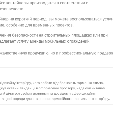
се контейнеры производятся в соответствии с
езопасности.
йнер на короткий период, вы можете воспользоваться услуг
ие, особенно для временных проектов.
чения безопасности на строительных площадках или при
едлагает услугу аренды мобильных ограждений.
кокачественную продукцию, но и профессиональную поддер
зі дизайну інтер’єру, його роботи відображають гармонію стилю,
іджує останні тенденції в оформленні простору, надаючи читачам
ергій ділиться своїми знаннями та досвідом у сфері дизайну,
а цінні поради для створення гармонійного та стильного інтер’єру.