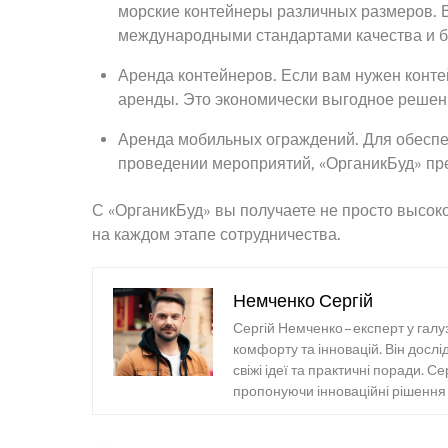
морские контейнеры различных размеров. В
международными стандартами качества и б
Аренда контейнеров. Если вам нужен конте
аренды. Это экономически выгодное решен
Аренда мобильных ограждений. Для обеспе
проведении мероприятий, «ОрганикБуд» пр
С «ОрганикБуд» вы получаете не просто высо
на каждом этапе сотрудничества.
Немченко Сергій
Сергій Немченко – експерт у галу
комфорту та інновацій. Він досл
свіжі ідеї та практичні поради. С
пропонуючи інноваційні рішення т