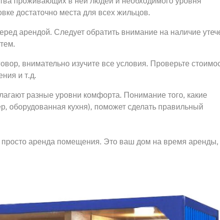
ства проживающих в ней людей и необходимого уровня
вке достаточно места для всех жильцов.
еред арендой. Следует обратить внимание на наличие утече
тем.
овор, внимательно изучите все условия. Проверьте стоимо
ния и т.д.
лагают разные уровни комфорта. Понимание того, какие
р, оборудованная кухня), поможет сделать правильный
м просто аренда помещения. Это ваш дом на время аренды,