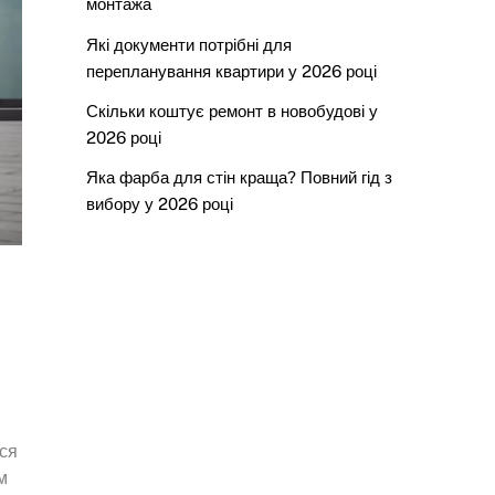
монтажа
Які документи потрібні для
перепланування квартири у 2026 році
Скільки коштує ремонт в новобудові у
2026 році
Яка фарба для стін краща? Повний гід з
вибору у 2026 році
ся
м