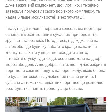
дуже важливий компонент, що і логічно, і технічно
завершує побудову всього ворітного комплексу, та
надає більше можливостей в експлуатації.
І мабуть, дві головні переваги консольних воріт, що
оснащені механізованим сучасним приводом – це
зручність та безпека. Погодьтесь, під’їжджаючи на
автомобілі до будинку набагато краще нажати на
кнопку та заїхати у двір, ніж виходити з авто,
штовхати стулку туди-сюди, особливо коли на дворі
мороз або дощ. А ще добре знати, що під час закриття
воріт вони самі не наїдуть на перешкоду, якою б вона
не була – автомобіль, улюблений пес чи дитина. І
сучасна автоматика відкатних воріт все це дозволяє
реалізувати, і навіть пропонує ще більше.