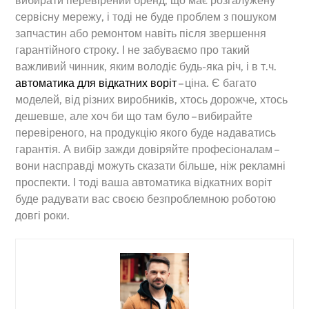
вибирати перевірений бренд, що має розгалужену
сервісну мережу, і тоді не буде проблем з пошуком
запчастин або ремонтом навіть після звершення
гарантійного строку. І не забуваємо про такий
важливий чинник, яким володіє будь-яка річ, і в т.ч.
автоматика для відкатних воріт
– ціна. Є багато
моделей, від різних виробників, хтось дорожче, хтось
дешевше, але хоч би що там було – вибирайте
перевіреного, на продукцію якого буде надаватись
гарантія. А вибір зажди довіряйте професіоналам –
вони насправді можуть сказати більше, ніж рекламні
проспекти. І тоді ваша автоматика відкатних воріт
буде радувати вас своєю безпроблемною роботою
довгі роки.