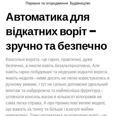
Паркани та огородження
,
Будівництво
Автоматика для
відкатних воріт –
зручно та безпечно
Консольні ворота – це гарно, практично, дуже
безпечно, а інколи навіть безальтернативно. Але
навіть гарно побудовані та недешеві відкатні ворота
мають недолік – ними досить не легко користуватись в
ручному режимі. І тут не сильно допоможе ідеальний
монтаж та найдорожча та найякісніша фурнітура –
штовхати консоль вагою в кількасот кілограмів не
сама легка справа. А про промислові великі моделі,
що важать за тонну та більше і взагалі майже
неможливо. Тому автоматика до відкатних воріт – це