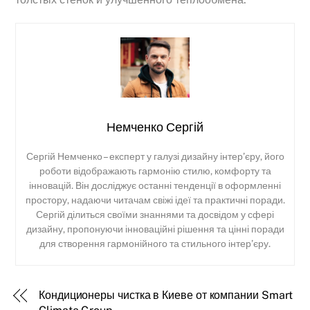
Немченко Сергій
Сергій Немченко – експерт у галузі дизайну інтер’єру, його
роботи відображають гармонію стилю, комфорту та
інновацій. Він досліджує останні тенденції в оформленні
простору, надаючи читачам свіжі ідеї та практичні поради.
Сергій ділиться своїми знаннями та досвідом у сфері
дизайну, пропонуючи інноваційні рішення та цінні поради
для створення гармонійного та стильного інтер’єру.
Кондиционеры чистка в Киеве от компании Smart