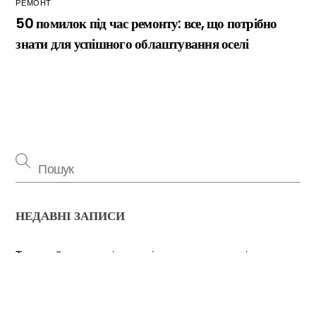
РЕМОНТ
50 помилок під час ремонту: все, що потрібно
знати для успішного облаштування оселі
НЕДАВНІ ЗАПИСИ
Back
To
Top
Тепловий насос повітря-повітря: значна економія на
опаленні взимку
Критерии выбора террасной доски из ДПК: технические
параметры и правила монтажа