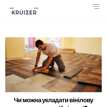
Skip
Men
to
content
Чи можна укладати вінілову