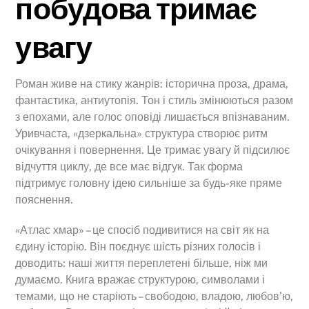
побудова тримає
увагу
Роман живе на стику жанрів: історична проза, драма,
фантастика, антиутопія. Тон і стиль змінюються разом
з епохами, але голос оповіді лишається впізнаваним.
Уривчаста, «дзеркальна» структура створює ритм
очікування і повернення. Це тримає увагу й підсилює
відчуття циклу, де все має відгук. Так форма
підтримує головну ідею сильніше за будь-яке пряме
пояснення.
«Атлас хмар» – це спосіб подивитися на світ як на
єдину історію. Він поєднує шість різних голосів і
доводить: наші життя переплетені більше, ніж ми
думаємо. Книга вражає структурою, символами і
темами, що не старіють – свободою, владою, любов’ю,