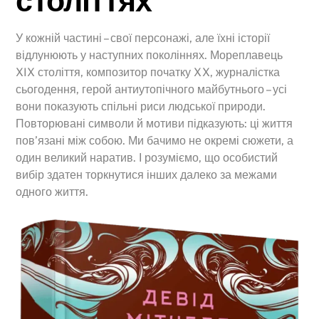
століттях
У кожній частині – свої персонажі, але їхні історії
відлунюють у наступних поколіннях. Мореплавець
XIX століття, композитор початку XX, журналістка
сьогодення, герой антиутопічного майбутнього – усі
вони показують спільні риси людської природи.
Повторювані символи й мотиви підказують: ці життя
пов’язані між собою. Ми бачимо не окремі сюжети, а
один великий наратив. І розуміємо, що особистий
вибір здатен торкнутися інших далеко за межами
одного життя.