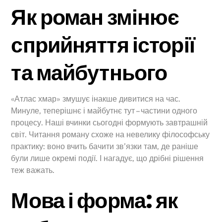
Як роман змінює
сприйняття історії
та майбутнього
«Атлас хмар» змушує інакше дивитися на час.
Минуле, теперішнє і майбутнє тут – частини одного
процесу. Наші вчинки сьогодні формують завтрашній
світ. Читання роману схоже на невелику філософську
практику: воно вчить бачити зв’язки там, де раніше
були лише окремі події. І нагадує, що дрібні рішення
теж важать.
Мова і форма: як