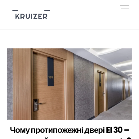
Skip
Men
to
content
Чому протипожежні двері EI 30 –