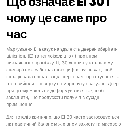
Що означає EI 30 і
чому це саме про
час
Маркування EI вказує на здатність дверей зберігати
цілісність (E) та теплоізоляцію (I) протягом
визначеного проміжку. Ці 30 хвилин у готельному
сценарії не є «абстрактною цифрою»: це час, щоб
спрацювала сигналізація, персонал зорієнтувався, а
гості вийшли з поверху по маршруту евакуації. Двері
при цьому мають не деформуватися так, щоб
заклинити, і не пропускати полум’я в сусідні
приміщення.
Для готелів критично, що EI 30 часто застосовується
як практичний баланс між рівнем захисту та масовою