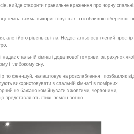
ів, вийде створити правильне враження про чорну спальні
вці темна гамма використовується з особливою обережніст
, але і його рівень світла. Недостатньо освітлений простір
ро.
ті надає спальній кімнаті додаткової темряви, за рахунок яко
му і глибокому сну.
ір по фен-шуй, налаштовує на розслаблення і позбавляє ві
дують використовувати в спальній кімнаті в помірних
чорний не бажано комбінувати з жовтими, червоними,
 представляють стихії землі і вогню.