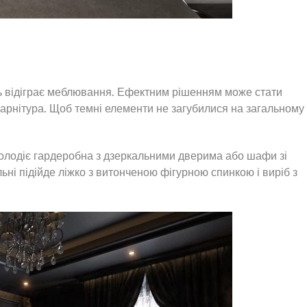
ь відіграє меблювання. Ефектним рішенням може стати
о гарнітура. Щоб темні елементи не загубилися на загальному
олодіє гардеробна з дзеркальними дверима або шафи зі
ьні підійде ліжко з витонченою фігурною спинкою і виріб з