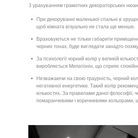
З урахуванням грамотних декораторських нюанс
При декоруванні маленької спальні в хрущо
щоб кімната візуально не стала ще менше.
Враховуються не тільки габарити приміщення
чорних тонах, буде виглядати занадто похму
За психології чорний колір у великій кількос
виробляється Мелатонін, що сприяє спокійно
Незважаючи на свою траурність, чорний кол
негативної енергетики. Такий колір рекомен
кількостях. За правилами даної філософії, 
помаранчевими і коричневими кольорами, що