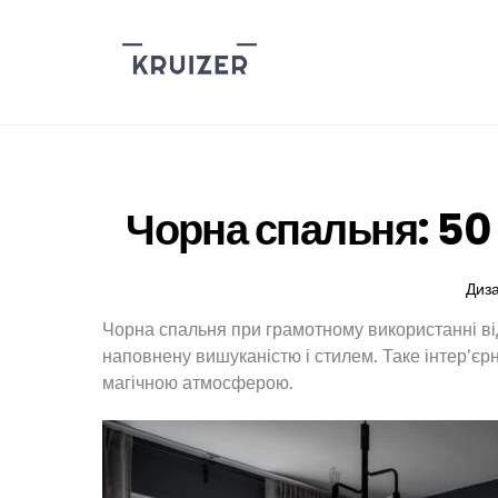
Skip
to
content
Чорна спальня: 50 
Диз
Чорна спальня при грамотному використанні відт
наповнену вишуканістю і стилем. Таке інтер’єрн
магічною атмосферою.