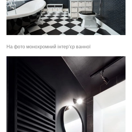
На фото монохромний інтер’єр ванної
Back
To
Top