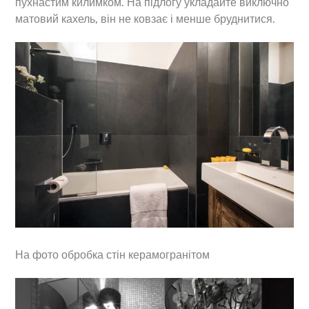
пухнастим килимком. На підлогу укладайте виключно
матовий кахель, він не ковзає і менше бруднитися.
На фото обробка стін керамогранітом