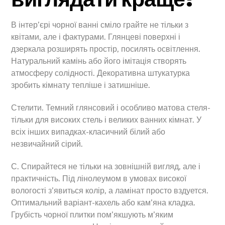
В інтер’єрі чорної ванні сміло грайте не тільки з
квітами, але і фактурами. Глянцеві поверхні і
дзеркала розширять простір, посилять освітлення.
Натуральний камінь або його імітація створять
атмосферу солідності. Декоративна штукатурка
зробить кімнату тепліше і затишніше.
Стелити. Темний глянсовий і особливо матова стеля-
тільки для високих стель і великих ванних кімнат. У
всіх інших випадках-класичний білий або
незвичайний сірий.
С. Спирайтеся не тільки на зовнішній вигляд, але і
практичність. Під лінолеумом в умовах високої
вологості з’явиться колір, а ламінат просто вздуется.
Оптимальний варіант-кахель або кам’яна кладка.
Грубість чорної плитки пом’якшують м’яким