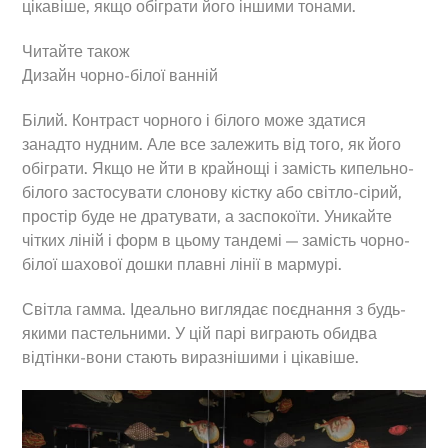
цікавіше, якщо обіграти його іншими тонами.
Читайте також
Дизайн чорно-білої ванній
Білий. Контраст чорного і білого може здатися
занадто нудним. Але все залежить від того, як його
обіграти. Якщо не йти в крайнощі і замість кипельно-
білого застосувати слонову кістку або світло-сірий,
простір буде не дратувати, а заспокоїти. Уникайте
чітких ліній і форм в цьому тандемі — замість чорно-
білої шахової дошки плавні лінії в мармурі.
Світла гамма. Ідеально виглядає поєднання з будь-
якими пастельними. У цій парі виграють обидва
відтінки-вони стають виразнішими і цікавіше.