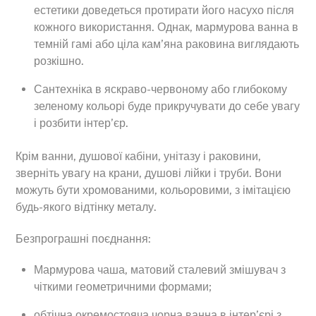
естетики доведеться протирати його насухо після
кожного використання. Однак, мармурова ванна в
темній гамі або ціла кам’яна раковина виглядають
розкішно.
Сантехніка в яскраво-червоному або глибокому
зеленому кольорі буде прикручувати до себе увагу
і розбити інтер’єр.
Крім ванни, душової кабіни, унітазу і раковини,
зверніть увагу на крани, душові лійки і труби. Вони
можуть бути хромованими, кольоровими, з імітацією
будь-якого відтінку металу.
Безпрограшні поєднання:
Мармурова чаша, матовий сталевий змішувач з
чіткими геометричними формами;
обтічна окремостояча чорна ванна в інтер’єрі з