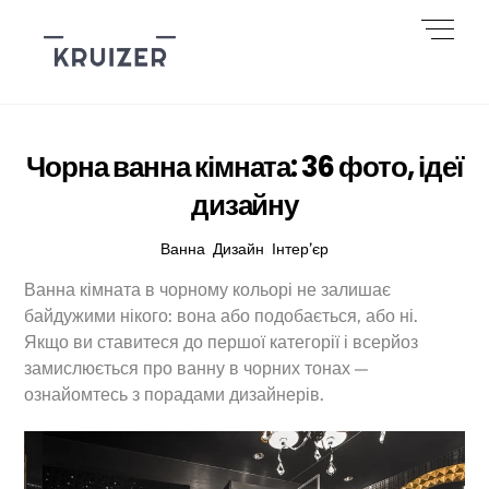
Skip
Men
to
content
Чорна ванна кімната: 36 фото, ідеї
дизайну
Ванна
,
Дизайн
,
Інтер’єр
Ванна кімната в чорному кольорі не залишає
байдужими нікого: вона або подобається, або ні.
Якщо ви ставитеся до першої категорії і всерйоз
замислюється про ванну в чорних тонах —
ознайомтесь з порадами дизайнерів.