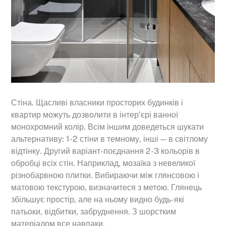
Стіна. Щасливі власники просторих будинків і
квартир можуть дозволити в інтер’єрі ванної
монохромний колір. Всім іншим доведеться шукати
альтернативу: 1-2 стіни в темному, інші — в світлому
відтінку. Другий варіант-поєднання 2-3 кольорів в
обробці всіх стін. Наприклад, мозаїка з невеликої
різнобарвною плитки. Вибираючи між глянсовою і
матовою текстурою, визначитеся з метою. Глянець
збільшує простір, але на ньому видно будь-які
патьоки, відбитки, забруднення. З шорстким
матеріалом все навпаки.