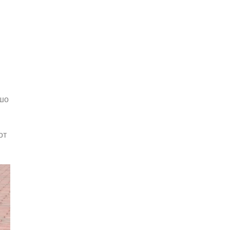
ошо
от