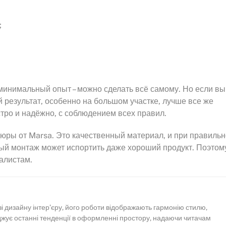
;
 минимальный опыт – можно сделать всё самому. Но если вы
 результат, особенно на большом участке, лучше все же
ро и надёжно, с соблюдением всех правил.
дюры от Marsa. Это качественный материал, и при правиль
ый монтаж может испортить даже хороший продукт. Поэтом
иалистам.
зі дизайну інтер’єру, його роботи відображають гармонію стилю,
іджує останні тенденції в оформленні простору, надаючи читачам