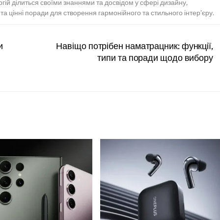
ергій ділиться своїми знаннями та досвідом у сфері дизайну,
а цінні поради для створення гармонійного та стильного інтер’єру.
и
Навіщо потрібен наматрацник: функції,
типи та поради щодо вибору