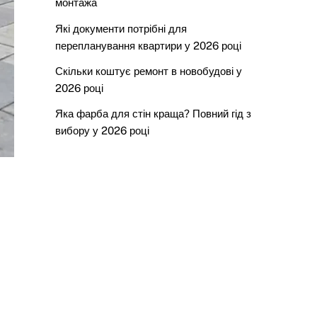
монтажа
Які документи потрібні для
перепланування квартири у 2026 році
Скільки коштує ремонт в новобудові у
2026 році
Яка фарба для стін краща? Повний гід з
вибору у 2026 році