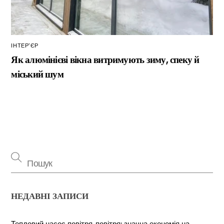
ІНТЕР’ЄР
Як алюмінієві вікна витримують зиму, спеку й
міський шум
НЕДАВНІ ЗАПИСИ
Тепловий насос повітря-повітря: значна економія на