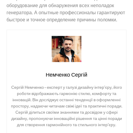
оборудование для обнаружения всех неполадок
генератора. А опытные профессионалы гарантируют
быстрое и точное определение причины поломки.
Немченко Сергій
Сергій Немченко – експерт у галузі дизайну інтер’єру, його
роботи відображають гармонію стилю, комфорту та
інновацій. Він досліджує останні тенденції в оформленні
простору, надаючи читачам свіжі ідеї та практичні поради.
Сергій ділиться своїми знаннями та досвідом у сфері
дизайну, пропонуючи інноваційні рішення та цінні поради
для створення гармонійного та стильного інтер’єру.