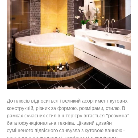
До плюсів відноситься і великий асортимент кутових
конструкцій, різних за формою, розмірами, стилю. В
рамках сучасних стилів інтер’єру вітається “розумна”
багатофункціональна техніка. Цікавий дизайн
суміщеного підвісного санвузла з кутовою ванною –
поєднання практичності, комфорту і лаконічного