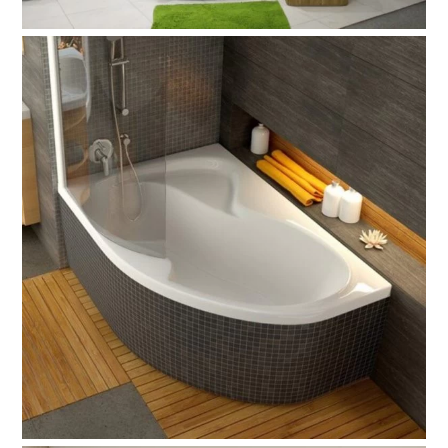
Back
To
Top