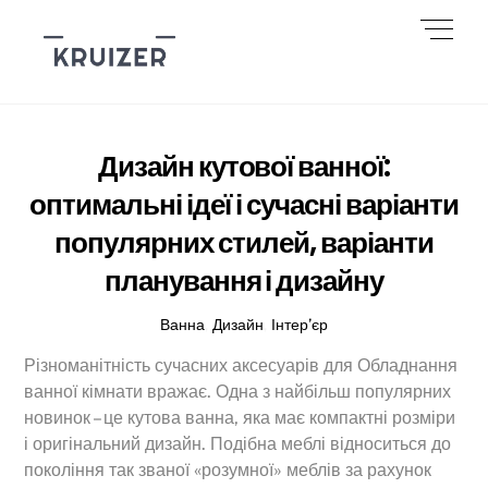
Skip
Men
to
content
Дизайн кутової ванної:
оптимальні ідеї і сучасні варіанти
популярних стилей, варіанти
планування і дизайну
Ванна
,
Дизайн
,
Інтер’єр
Різноманітність сучасних аксесуарів для Обладнання
ванної кімнати вражає. Одна з найбільш популярних
новинок – це кутова ванна, яка має компактні розміри
і оригінальний дизайн. Подібна меблі відноситься до
покоління так званої «розумної» меблів за рахунок