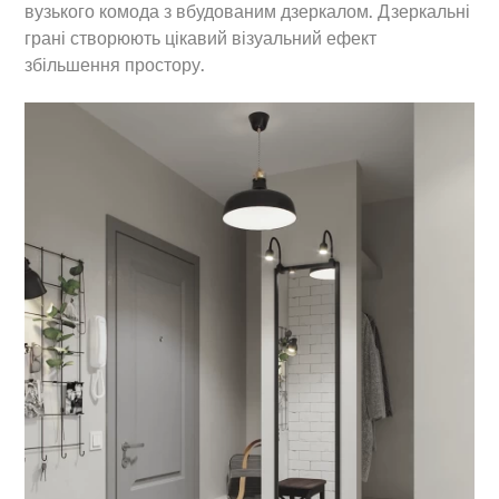
вузького комода з вбудованим дзеркалом. Дзеркальні
грані створюють цікавий візуальний ефект
збільшення простору.