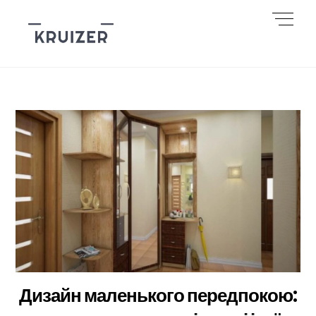
Skip
Men
to
content
Дизайн маленького передпокою: