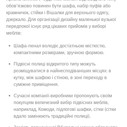
обов’язково повинен бути шафа, набір пуфів або
крамничок, стійки і Вішалки для верхнього одягу,
дзеркало. Для організації дизайну маленької вузької
передпокої існує ряд цікавих прийомів у виборі
меблів:
Шафа-пенал володіє достатньою місткістю,
компактними розмірами, зручною формою.
Підвісні полиці відкритого типу можуть
розміщуватися в найнесподіваніших місцях: в
кутку, між шафою і стіною, в зоні переходу в
суміжне приміщення.
Сучасні компанії-виробники пропонують своїм
покупцям величезний вибір підвісних меблів,
наприклад, Комоди, підлогові шафки, сітки (сітки
Back
вдало замінюють традиційні полиці).
To
Top