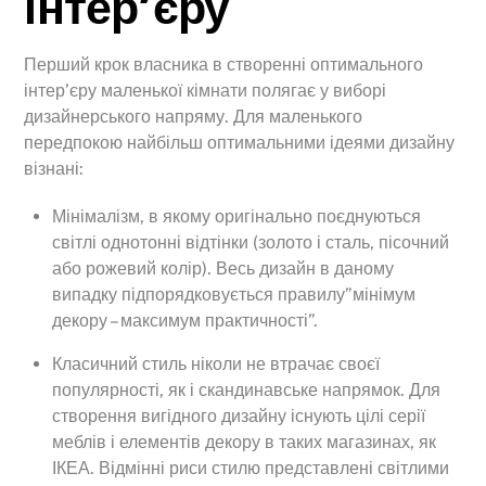
інтер’єру
Перший крок власника в створенні оптимального
інтер’єру маленької кімнати полягає у виборі
дизайнерського напряму. Для маленького
передпокою найбільш оптимальними ідеями дизайну
візнані:
Мінімалізм, в якому оригінально поєднуються
світлі однотонні відтінки (золото і сталь, пісочний
або рожевий колір). Весь дизайн в даному
випадку підпорядковується правилу”мінімум
декору – максимум практичності”.
Класичний стиль ніколи не втрачає своєї
популярності, як і скандинавське напрямок. Для
створення вигідного дизайну існують цілі серії
меблів і елементів декору в таких магазинах, як
ІКЕА. Відмінні риси стилю представлені світлими