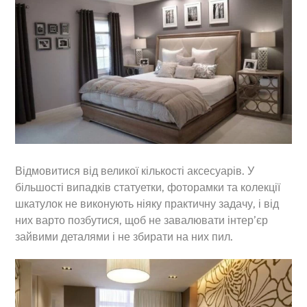
Відмовитися від великої кількості аксесуарів. У
більшості випадків статуетки, фоторамки та колекції
шкатулок не виконують ніяку практичну задачу, і від
них варто позбутися, щоб не завалювати інтер’єр
зайвими деталями і не збирати на них пил.