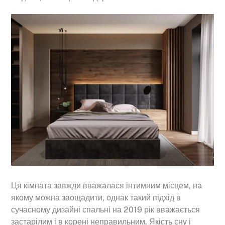
Ця кімната завжди вважалася інтимним місцем, на
якому можна заощадити, однак такий підхід в
сучасному дизайні спальні на 2019 рік вважається
застарілим і в корені неправильним. Якість сну і