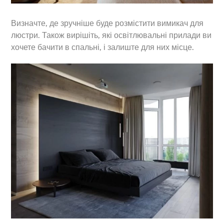
Визначте, де зручніше буде розмістити вимикач для
люстри. Також вирішіть, які освітлювальні прилади ви
хочете бачити в спальні, і залиште для них місце.