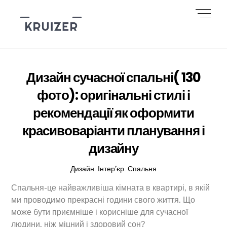
Skip
Men
to
content
Дизайн сучасної спальні( 130
фото): оригінальні стилі і
рекомендації як оформити
красивоваріанти планування і
дизайну
Дизайн
,
Інтер’єр
,
Спальня
Спальня-це найважливіша кімната в квартирі, в якій
ми проводимо прекрасні години свого життя. Що
може бути приємніше і корисніше для сучасної
людини, ніж міцний і здоровий сон?