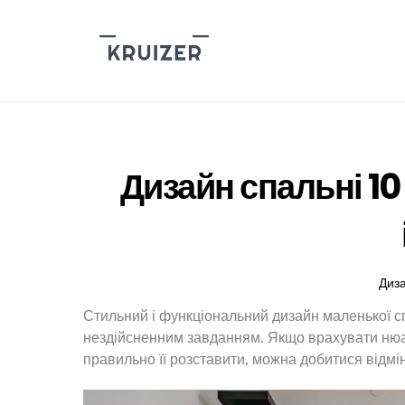
Skip
to
content
Дизайн спальні 1
Диз
Стильний і функціональний дизайн маленької сп
нездійсненним завданням. Якщо врахувати нюа
правильно її розставити, можна добитися відмін