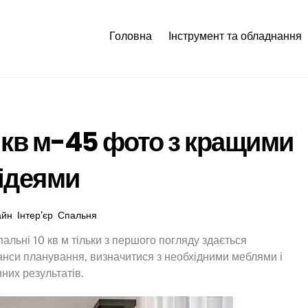
Головна
Інструмент та обладнання
0 кв м-45 фото з кращими
ідеями
айн
,
Інтер’єр
,
Спальня
альні 10 кв м тільки з першого погляду здається
нси планування, визначитися з необхідними меблями і
них результатів.