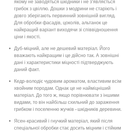
якому не заводяться шкідники і не з’являється
грибок з цвіллю. Дошки з модрини не старіють і
довго зберігають первинний зовнішній вигляд.
Для обробки фасадів, цоколів, альтанок це
найкращий варіант виходячи зі співвідношення
ціни і якості.
Дуб-міцний, але не дешевий матеріал. Його
вважають найкращим і це дійсно так. А зовнішні
дані і характеристики міцності підтверджують
даний факт.
Кедр-володіє чудовим ароматом, властивим всім
хвойним породам. Однак це не найміцніший
матеріал. До того ж, якщо порівнювати з іншими
видами, то він найбільш схильний до зараження
грибком і поселенню жучків – шкідників деревини.
Ясен-красивий і гнучкий матеріал, який після
спеціальної обробки стає досить міцним і стійким