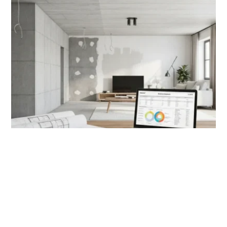
Back
To
Top
РЕМОНТ
Скільки коштує ремонт в новобудові у 2026 році