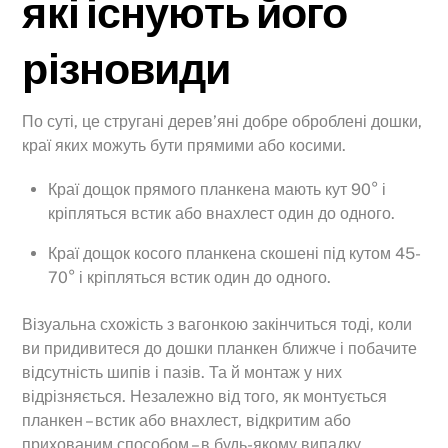
які існують його
різновиди
По суті, це стругані дерев’яні добре оброблені дошки,
краї яких можуть бути прямими або косими.
Краї дощок прямого планкена мають кут 90° і
кріпляться встик або внахлест один до одного.
Краї дощок косого планкена скошені під кутом 45-
70° і кріпляться встик один до одного.
Візуальна схожість з вагонкою закінчиться тоді, коли
ви придивитеся до дошки планкен ближче і побачите
відсутність шипів і пазів. Та й монтаж у них
відрізняється. Незалежно від того, як монтується
планкен – встик або внахлест, відкритим або
прихованим способом – в будь-якому випадку