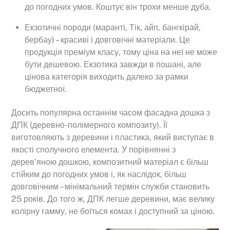
до погодних умов. Коштує він трохи менше дуба.
Екзотичні породи (маранті, Тік, айп, бангкірай,
бербау) – красиві і довговічні матеріали. Це
продукція преміум класу, тому ціна на неї не може
бути дешевою. Екзотика завжди в пошані, але
цінова категорія виходить далеко за рамки
бюджетної.
Досить популярна останнім часом фасадна дошка з
ДПК (деревно-полімерного композиту). Її
виготовляють з деревини і пластика, який виступає в
якості сполучного елемента. У порівнянні з
дерев’яною дошкою, композитний матеріал є більш
стійким до погодних умов і, як наслідок, більш
довговічним – мінімальний термін служби становить
25 років. До того ж, ДПК легше деревини, має велику
колірну гамму, не боїться комах і доступний за ціною.