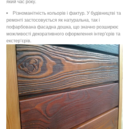
який час року.
Різноманітність кольорів і фактур. У будівництві та
ремонті застосовується як натуральна, так і
пофарбована фасадна дошка, що значно розширює
можливості декоративного оформлення інтер’єрів та
екстер’єрів.