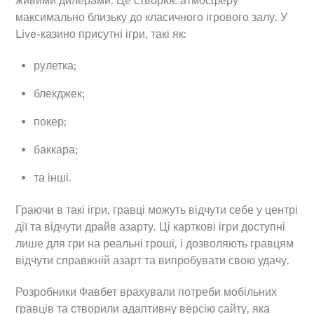
живими дилерами. Це створює атмосферу
максимально близьку до класичного ігрового залу. У
Live-казино присутні ігри, такі як:
рулетка;
блекджек;
покер;
баккара;
та інші.
Граючи в такі ігри, гравці можуть відчути себе у центрі
дії та відчути драйв азарту. Ці карткові ігри доступні
лише для гри на реальні гроші, і дозволяють гравцям
відчути справжній азарт та випробувати свою удачу.
Розробники Фавбет врахували потреби мобільних
гравців та створили адаптивну версію сайту, яка