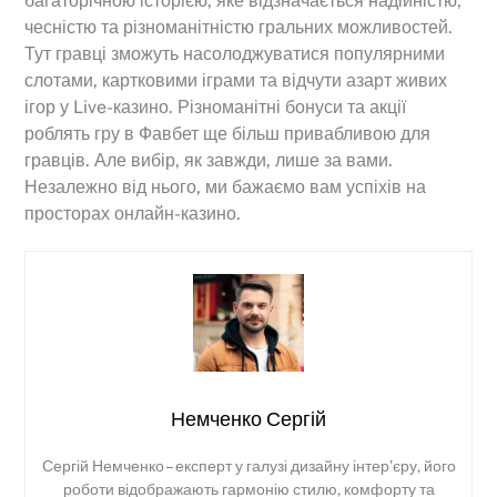
багаторічною історією, яке відзначається надійністю,
чесністю та різноманітністю гральних можливостей.
Тут гравці зможуть насолоджуватися популярними
слотами, картковими іграми та відчути азарт живих
ігор у Live-казино. Різноманітні бонуси та акції
роблять гру в Фавбет ще більш привабливою для
гравців. Але вибір, як завжди, лише за вами.
Незалежно від нього, ми бажаємо вам успіхів на
просторах онлайн-казино.
Немченко Сергій
Сергій Немченко – експерт у галузі дизайну інтер’єру, його
роботи відображають гармонію стилю, комфорту та