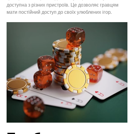
доступна з різних пристроїв. Це дозволяє гравцям
мати постійний доступ до своїх улюблених ігор.