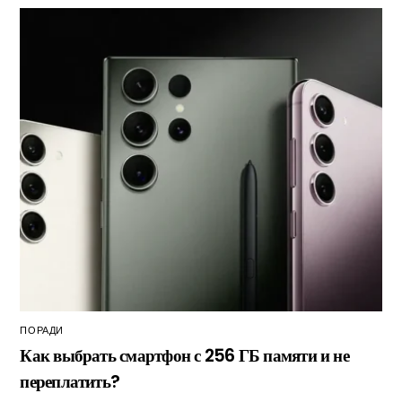
ПОРАДИ
Как выбрать смартфон с 256 ГБ памяти и не
переплатить?