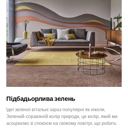
Підбадьорлива зелень
Ідеї зеленої вітальні зараз популярні як ніколи.
Зелений-справжній колір природи, це колір, який ми
асоціюємо зі спокоєм на свіжому повітрі, що робить