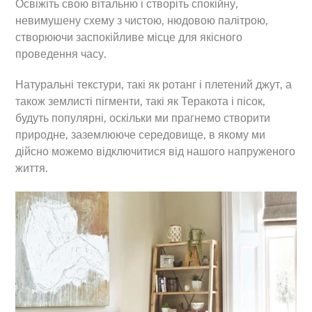
Освіжіть свою вітальню і створіть спокійну,
невимушену схему з чистою, нюдовою палітрою,
створюючи заспокійливе місце для якісного
проведення часу.
Натуральні текстури, такі як ротанг і плетений джут, а
також землисті пігменти, такі як Теракота і пісок,
будуть популярні, оскільки ми прагнемо створити
природне, заземлююче середовище, в якому ми
дійсно можемо відключитися від нашого напруженого
життя.