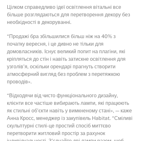
Цілком справедливо ідеї освітлення вітальні все
більше розглядаються для перетворення декору без
необхідності в декоруванні.
“Продажі бра збільшилися більш ніж на 40% з
початку вересня, і це дивно не тільки для
домовласників. Існує великий попит на плагіни, які
кріпляться до стін і навіть затискне освітлення для
узголів’я, оскільки орендарі прагнуть створити
атмосферний вигляд без проблем з перетяжкою
проводів».
“Відходячи від чисто функціонального дизайну,
клієнти все частіше вибирають лампи, які працюють
як стильні об’єкти навіть у вимкненому стані», — каже
Анна Кросс, менеджер із закупівель Habitat. “Сміливі
скульптурні стилі-це простий спосіб миттєво
перетворити житловий простір за рахунок
індивідуальності. З’єднайте дві лампи разом, щоб