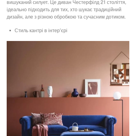
вишуканий силует. Це диван Честерфілд 21 століття,
ідеально підходить для тих, хто шукає традиційний
дизайн, але з різною обробкою та сучасним дотиком.
Стиль кантрі в інтер’єрі