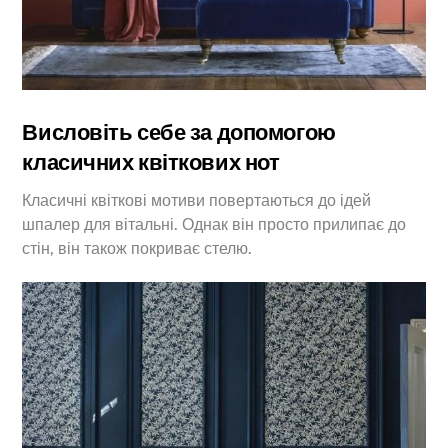
Висловіть себе за допомогою
класичних квіткових нот
Класичні квіткові мотиви повертаються до ідей
шпалер для вітальні. Однак він просто прилипає до
стін, він також покриває стелю.