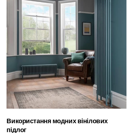
Використання модних вінілових
підлог