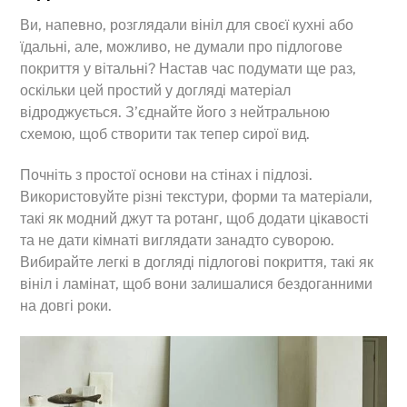
Ви, напевно, розглядали вініл для своєї кухні або
їдальні, але, можливо, не думали про підлогове
покриття у вітальні? Настав час подумати ще раз,
оскільки цей простий у догляді матеріал
відроджується. З’єднайте його з нейтральною
схемою, щоб створити так тепер сирої вид.
Почніть з простої основи на стінах і підлозі.
Використовуйте різні текстури, форми та матеріали,
такі як модний джут та ротанг, щоб додати цікавості
та не дати кімнаті виглядати занадто суворою.
Вибирайте легкі в догляді підлогові покриття, такі як
вініл і ламінат, щоб вони залишалися бездоганними
на довгі роки.