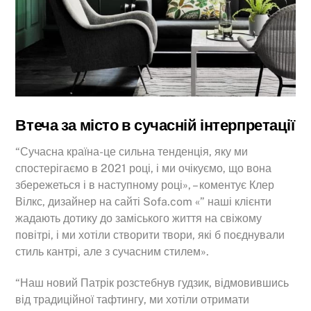
Втеча за місто в сучасній інтерпретації
“Сучасна країна-це сильна тенденція, яку ми
спостерігаємо в 2021 році, і ми очікуємо, що вона
збережеться і в наступному році», – коментує Клер
Вілкс, дизайнер на сайті Sofa.com «” наші клієнти
жадають дотику до заміського життя на свіжому
повітрі, і ми хотіли створити твори, які б поєднували
стиль кантрі, але з сучасним стилем».
“Наш новий Патрік розстебнув гудзик, відмовившись
від традиційної тафтингу, ми хотіли отримати