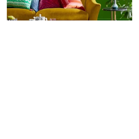
Back
To
Top
Сміливі кольори