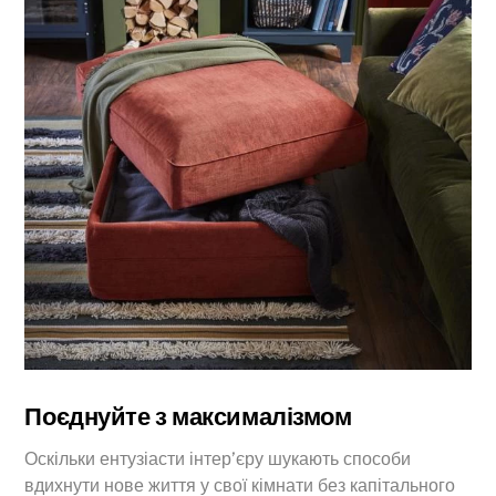
Поєднуйте з максималізмом
Оскільки ентузіасти інтер’єру шукають способи
вдихнути нове життя у свої кімнати без капітального