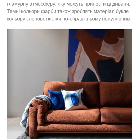
гламурну атмосферу, яку можуть принести ці дивани.
Темні кольори фарби також зроблять матеріал букле
кольору слонової кістки по-справжньому популярним.