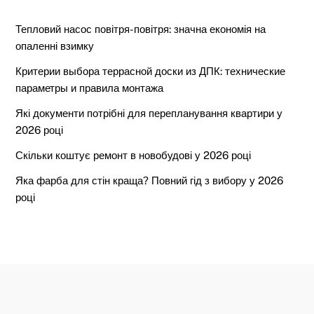
Тепловий насос повітря-повітря: значна економія на
опаленні взимку
Критерии выбора террасной доски из ДПК: технические
параметры и правила монтажа
Які документи потрібні для перепланування квартири у
2026 році
Скільки коштує ремонт в новобудові у 2026 році
Яка фарба для стін краща? Повний гід з вибору у 2026
році