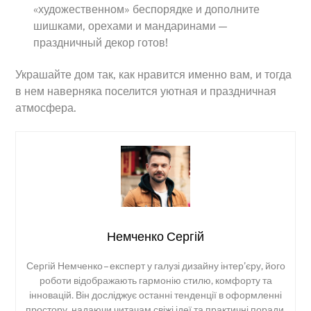
«художественном» беспорядке и дополните
шишками, орехами и мандаринами —
праздничный декор готов!
Украшайте дом так, как нравится именно вам, и тогда
в нем наверняка поселится уютная и праздничная
атмосфера.
Немченко Сергій
Сергій Немченко – експерт у галузі дизайну інтер’єру, його
роботи відображають гармонію стилю, комфорту та
інновацій. Він досліджує останні тенденції в оформленні
простору, надаючи читачам свіжі ідеї та практичні поради.