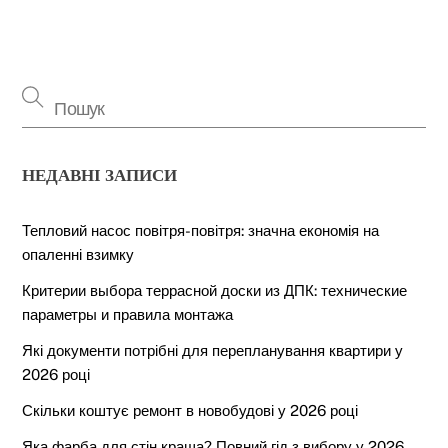
НЕДАВНІ ЗАПИСИ
Тепловий насос повітря-повітря: значна економія на
опаленні взимку
Критерии выбора террасной доски из ДПК: технические
параметры и правила монтажа
Які документи потрібні для перепланування квартири у
2026 році
Скільки коштує ремонт в новобудові у 2026 році
Яка фарба для стін краща? Повний гід з вибору у 2026