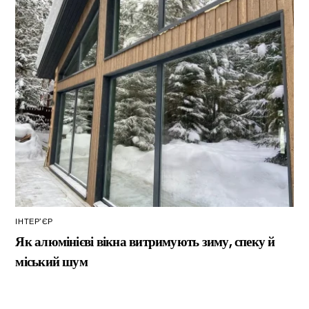
ІНТЕР’ЄР
Як алюмінієві вікна витримують зиму, спеку й
міський шум