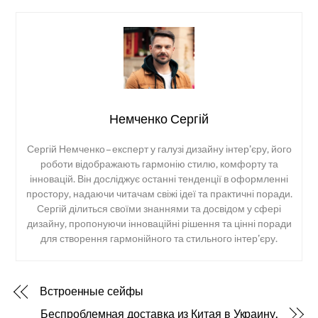
Немченко Сергій
Сергій Немченко – експерт у галузі дизайну інтер’єру, його
роботи відображають гармонію стилю, комфорту та
інновацій. Він досліджує останні тенденції в оформленні
простору, надаючи читачам свіжі ідеї та практичні поради.
Сергій ділиться своїми знаннями та досвідом у сфері
дизайну, пропонуючи інноваційні рішення та цінні поради
для створення гармонійного та стильного інтер’єру.
Встроенные сейфы
Беспроблемная доставка из Китая в Украину.