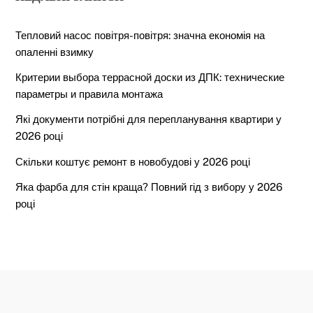
Тепловий насос повітря-повітря: значна економія на
опаленні взимку
Критерии выбора террасной доски из ДПК: технические
параметры и правила монтажа
Які документи потрібні для перепланування квартири у
2026 році
Скільки коштує ремонт в новобудові у 2026 році
Яка фарба для стін краща? Повний гід з вибору у 2026
році