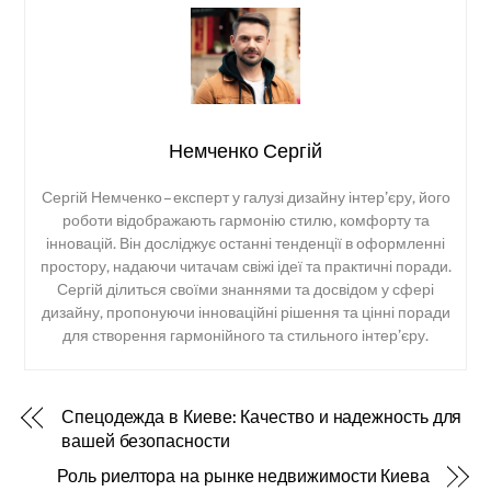
Немченко Сергій
Сергій Немченко – експерт у галузі дизайну інтер’єру, його
роботи відображають гармонію стилю, комфорту та
інновацій. Він досліджує останні тенденції в оформленні
простору, надаючи читачам свіжі ідеї та практичні поради.
Сергій ділиться своїми знаннями та досвідом у сфері
дизайну, пропонуючи інноваційні рішення та цінні поради
для створення гармонійного та стильного інтер’єру.
Спецодежда в Киеве: Качество и надежность для
вашей безопасности
Роль риелтора на рынке недвижимости Киева