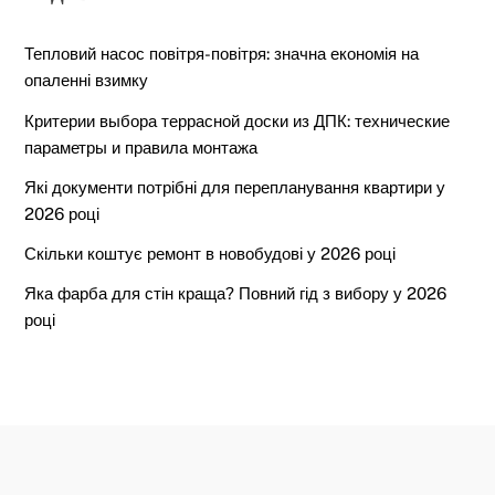
Тепловий насос повітря-повітря: значна економія на
опаленні взимку
Критерии выбора террасной доски из ДПК: технические
параметры и правила монтажа
Які документи потрібні для перепланування квартири у
2026 році
Скільки коштує ремонт в новобудові у 2026 році
Яка фарба для стін краща? Повний гід з вибору у 2026
році