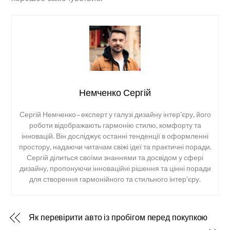
Немченко Сергій
Сергій Немченко – експерт у галузі дизайну інтер’єру, його
роботи відображають гармонію стилю, комфорту та
інновацій. Він досліджує останні тенденції в оформленні
простору, надаючи читачам свіжі ідеї та практичні поради.
Сергій ділиться своїми знаннями та досвідом у сфері
дизайну, пропонуючи інноваційні рішення та цінні поради
для створення гармонійного та стильного інтер’єру.
Як перевірити авто із пробігом перед покупкою