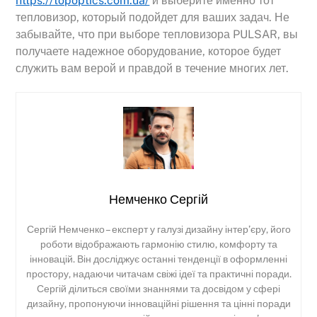
https://topoptics.com.ua/
и выберите именно тот
тепловизор, который подойдет для ваших задач. Не
забывайте, что при выборе тепловизора PULSAR, вы
получаете надежное оборудование, которое будет
служить вам верой и правдой в течение многих лет.
Немченко Сергій
Сергій Немченко – експерт у галузі дизайну інтер’єру, його
роботи відображають гармонію стилю, комфорту та
інновацій. Він досліджує останні тенденції в оформленні
простору, надаючи читачам свіжі ідеї та практичні поради.
Сергій ділиться своїми знаннями та досвідом у сфері
дизайну, пропонуючи інноваційні рішення та цінні поради