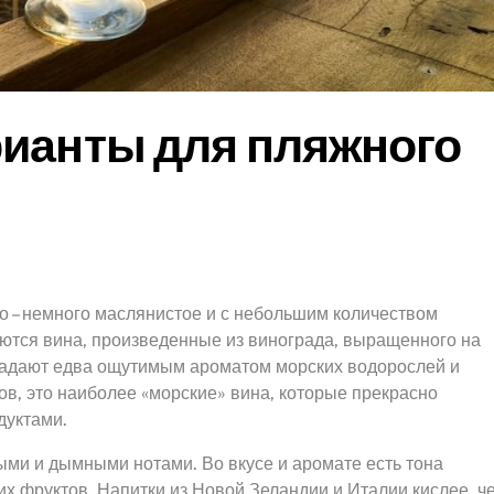
рианты для пляжного
о – немного маслянистое и с небольшим количеством
аются вина, произведенные из винограда, выращенного на
бладают едва ощутимым ароматом морских водорослей и
ов, это наиболее «морские» вина, которые прекрасно
дуктами.
ми и дымными нотами. Во вкусе и аромате есть тона
ких фруктов. Напитки из Новой Зеландии и Италии кислее, ч