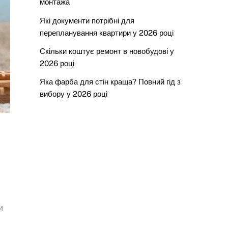
монтажа
Які документи потрібні для
перепланування квартири у 2026 році
Скільки коштує ремонт в новобудові у
2026 році
Яка фарба для стін краща? Повний гід з
вибору у 2026 році
и