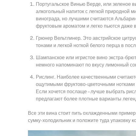
Португальское Винью Верде, или зеленое в
алкогольный напиток с легкой природной м
винограда, но лучшими считаются Альбарин
фруктовым ароматом и легко пьются даже в
Грюнер Вельтлинер. Это австрийское цитр
тонами и легкой ноткой белого перца в посл
Шампанское или игристое вино экстра-брют
немного напоминают по вкусу лимонный со
Рислинг. Наиболее качественными считают
ощутимыми фруктово-цветочными нотками и
Если хочется послаще – лучше выбрать рис
предлагают более плотные варианты легенд
Все эти вина стоит пить охлажденными примерн
сумку-холодильник и положите туда упаковку ко