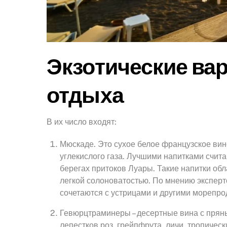
Экзотические ва
отдыха
В их число входят:
Мюскаде. Это сухое белое французское вин
углекислого газа. Лучшими напитками счит
берегах притоков Луары. Такие напитки о
легкой солоноватостью. По мнению эксперт
сочетаются с устрицами и другими морепро
Гевюрцтраминеры – десертные вина с пряны
лепестков роз, грейпфрута, личи, тропичес