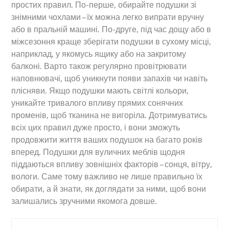
простих правил. По-перше, обирайте подушки зі
знімними чохлами – їх можна легко випрати вручну
або в пральній машині. По-друге, під час дощу або в
міжсезоння краще зберігати подушки в сухому місці,
наприклад, у якомусь ящику або на закритому
балконі. Варто також регулярно провітрювати
наповнювачі, щоб уникнути появи запахів чи навіть
плісняви. Якщо подушки мають світлі кольори,
уникайте тривалого впливу прямих сонячних
променів, щоб тканина не вигоріла. Дотримуватись
всіх цих правил дуже просто, і вони зможуть
продовжити життя ваших подушок на багато років
вперед. Подушки для вуличних меблів щодня
піддаються впливу зовнішніх факторів – сонця, вітру,
вологи. Саме тому важливо не лише правильно їх
обирати, а й знати, як доглядати за ними, щоб вони
залишались зручними якомога довше.