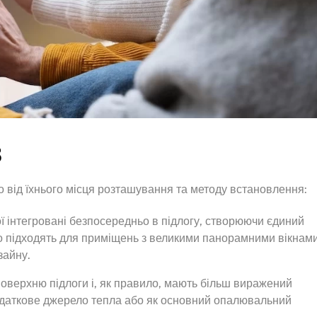
в
о від їхнього місця розташування та методу встановлення:
ої інтегровані безпосередньо в підлогу, створюючи єдиний
но підходять для приміщень з великими панорамними вікнам
зайну.
поверхню підлоги і, як правило, мають більш виражений
додаткове джерело тепла або як основний опалювальний