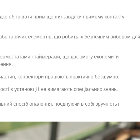
дко обігрівати приміщення завдяки прямому контакту
 або гарячих елементів, що робить їх безпечним вибором дл
 термостатами і таймерами, що дає змогу економити
лення.
 частин, конвектори працюють практично безшумно.
рості в установці і не вимагають спеціальних знань.
вний спосіб опалення, поєднуючи в собі зручність і