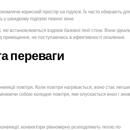
економлячи корисний простір на підлозі. Їх часто обирають дл
 у швидкому підігріві певної зони.
, які встановлюються вздовж базової лінії стіни. Вони ідеаль
яд приміщення, не поступаючись в ефективності опалення.
а переваги
векції повітря. Коли повітря нагрівається, воно стає легши
інюючи собою холодне повітря, яке опускається вниз і зно
онвекції, конвектори рівномірно розподіляють тепло по