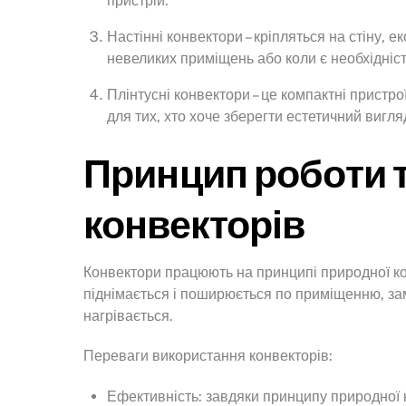
пристрій.
Настінні конвектори – кріпляться на стіну, 
невеликих приміщень або коли є необхідність
Плінтусні конвектори – це компактні пристрої
для тих, хто хоче зберегти естетичний вигл
Принцип роботи т
конвекторів
Конвектори працюють на принципі природної кон
піднімається і поширюється по приміщенню, зам
нагрівається.
Переваги використання конвекторів:
Ефективність: завдяки принципу природної к