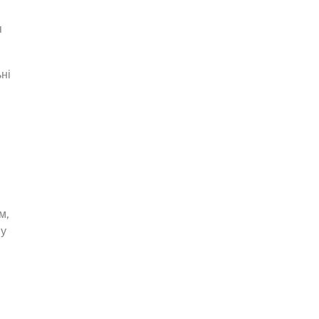
я
ні
м,
ву