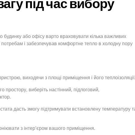
вагу під час вибору
о будинку або офісу варто враховувати кілька важливих
в потребам і забезпечував комфортне тепло в холодну пору
пристрою, виходячи з площі приміщення і його теплоізоляції
го простору, виберіть настінний, підлоговий,
ктор.
стата дасть змогу підтримувати встановлену температуру т
моніювати з інтер’єром вашого приміщення.