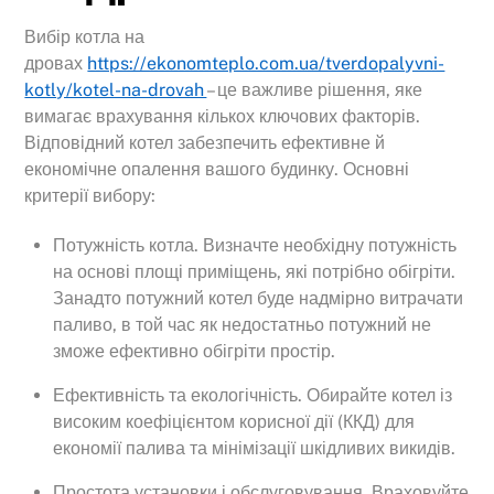
Вибір котла на
дровах
https://ekonomteplo.com.ua/tverdopalyvni-
kotly/kotel-na-drovah
– це важливе рішення, яке
вимагає врахування кількох ключових факторів.
Відповідний котел забезпечить ефективне й
економічне опалення вашого будинку. Основні
критерії вибору:
Потужність котла. Визначте необхідну потужність
на основі площі приміщень, які потрібно обігріти.
Занадто потужний котел буде надмірно витрачати
паливо, в той час як недостатньо потужний не
зможе ефективно обігріти простір.
Ефективність та екологічність. Обирайте котел із
високим коефіцієнтом корисної дії (ККД) для
економії палива та мінімізації шкідливих викидів.
Простота установки і обслуговування. Враховуйте