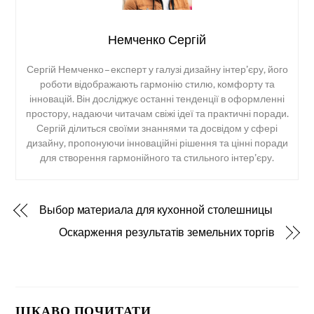
Немченко Сергій
Сергій Немченко – експерт у галузі дизайну інтер’єру, його
роботи відображають гармонію стилю, комфорту та
інновацій. Він досліджує останні тенденції в оформленні
простору, надаючи читачам свіжі ідеї та практичні поради.
Сергій ділиться своїми знаннями та досвідом у сфері
дизайну, пропонуючи інноваційні рішення та цінні поради
для створення гармонійного та стильного інтер’єру.
Выбор материала для кухонной столешницы
Оскарження результатів земельних торгів
ЦІКАВО ПОЧИТАТИ