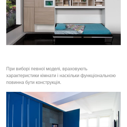
При виборі певної моделі, враховують
характеристики кімнати і наскільки функціональною
повинна бути конструкція.