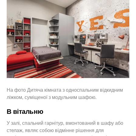
На фото Дитяча кімната з односпальним відкидним
ліжком, суміщеної з модульним шафою.
В вітальню
У залі, спальний гарнітур, вмонтований в шафу або
стелаж, являє собою відмінне рішення для