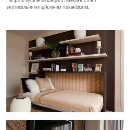
На фото купейний шафа з ліжком в стіні з
вертикальним підйомним механізмом.