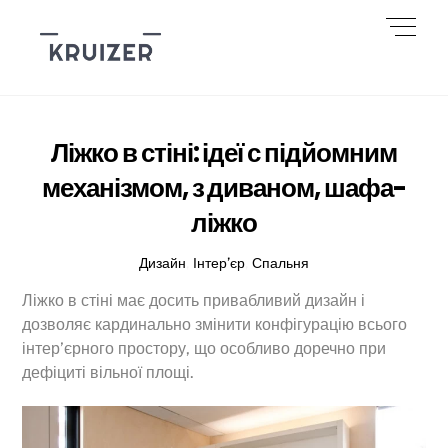
Skip
Men
to
content
Ліжко в стіні: ідеї с підйомним
механізмом, з диваном, шафа-
ліжко
Дизайн
,
Інтер’єр
,
Спальня
Ліжко в стіні має досить привабливий дизайн і
дозволяє кардинально змінити конфігурацію всього
інтер’єрного простору, що особливо доречно при
дефіциті вільної площі.