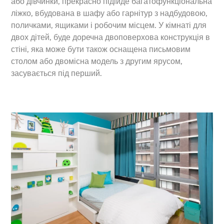
або дівчинки, прекрасно підійде багатофункціональна
ліжко, вбудована в шафу або гарнітур з надбудовою,
поличками, ящиками і робочим місцем. У кімнаті для
двох дітей, буде доречна двоповерхова конструкція в
стіні, яка може бути також оснащена письмовим
столом або двомісна модель з другим ярусом,
засувається під перший.