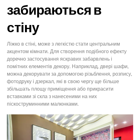
забираються в
стіну
Ліжко в стіні, може з легкістю стати центральним
акцентом кімнати. Для створення подібного ефекту
доречно застосування яскравих забарвлень і
помітних елементів декору. Наприклад, двері шафи,
можна декорувати за допомогою різьблення, розпису,
фотодруку і дзеркал, які в свою чергу ще більше
збільшать площу приміщення або прикрасити
вставками зі скла з нанесеними на них
піскоструминними малюнками.
Back
To
Top