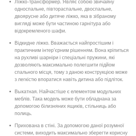
Ліжко-трансформер. Являє собою звичайну
односпальне, півтораспальне, двоспальне,
двоярусне або дитяче ліжко, яка в зібраному
вигляді може бути частиною гарнітура або
відокремленого шафи.
Відкидне ліжко. Вважається найпростішим і
практичним інтер’єрним рішенням. Вона кріпиться
на рухливі шарніри і спеціальні пружини, які
дозволяють максимально полегшити підйом
спального місця, тому з даною конструкцією може
з легкістю впоратися навіть дитина або підліток.
Выкатная. Найчастіше є елементом модульних
меблів. Така модель може бути обладнана за
допомогою білизняних ящиків, стільниць або
полиць.
Прихована в стіні. За допомогою даної розумної
системи, виходить максимально зберегти корисну