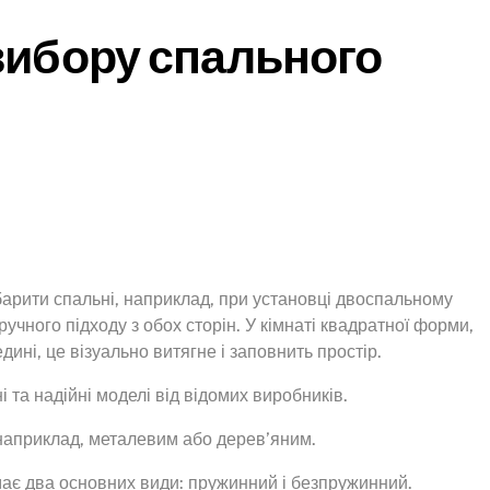
вибору спального
арити спальні, наприклад, при установці двоспальному
учного підходу з обох сторін. У кімнаті квадратної форми,
ині, це візуально витягне і заповнить простір.
 та надійні моделі від відомих виробників.
 наприклад, металевим або дерев’яним.
ає два основних види: пружинний і безпружинний.