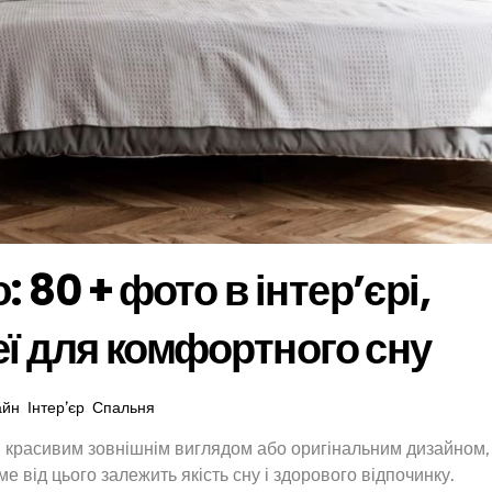
 80 + фото в інтер’єрі,
еї для комфортного сну
айн
,
Інтер’єр
,
Спальня
ки красивим зовнішнім виглядом або оригінальним дизайном,
е від цього залежить якість сну і здорового відпочинку.