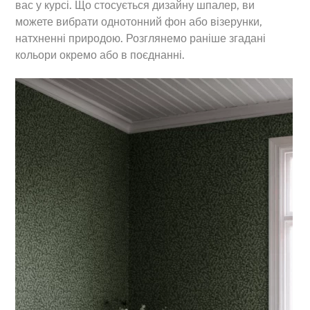
вас у курсі. Що стосується дизайну шпалер, ви
можете вибрати однотонний фон або візерунки,
натхненні природою. Розглянемо раніше згадані
кольори окремо або в поєднанні.