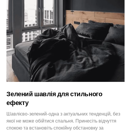
Зелений шавлія для стильного
ефекту
Шавлієво-зелений-одна з актуальних тенденцій, без
якої не може обійтися спальня. Принесіть відчуття
спокою та встановіть спокійну обстановку за