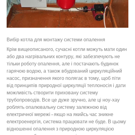
Вибір котла для монтажу системи опалення
Крім вищеописаного, сучасні котли можуть мати один
або два нагрівальних контуру, які забезпечують не
тільки роботу опалення, але і постачають будинок
гарячою водою, а також вбудований циркуляційний
насос, призначення якого полягає в тому, щоб піти
від принципів природної циркуляції теплоносія і дати
можливість створити приховану систему
трубопроводів. Все це дуже зручно, але ці ноу-хау
роблять опалювальну систему залежною від
електричної мережі – якщо на якийсь час зникне
електроенергія, система працювати не буде. В цьому
відношенні опалення з природною циркуляцією