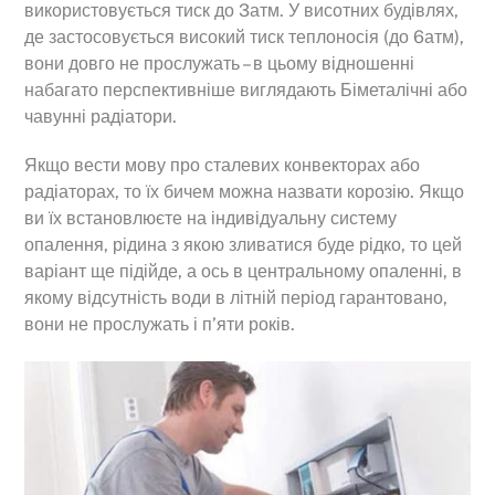
використовується тиск до 3атм. У висотних будівлях,
де застосовується високий тиск теплоносія (до 6атм),
вони довго не прослужать – в цьому відношенні
набагато перспективніше виглядають Біметалічні або
чавунні радіатори.
Якщо вести мову про сталевих конвекторах або
радіаторах, то їх бичем можна назвати корозію. Якщо
ви їх встановлюєте на індивідуальну систему
опалення, рідина з якою зливатися буде рідко, то цей
варіант ще підійде, а ось в центральному опаленні, в
якому відсутність води в літній період гарантовано,
вони не прослужать і п’яти років.