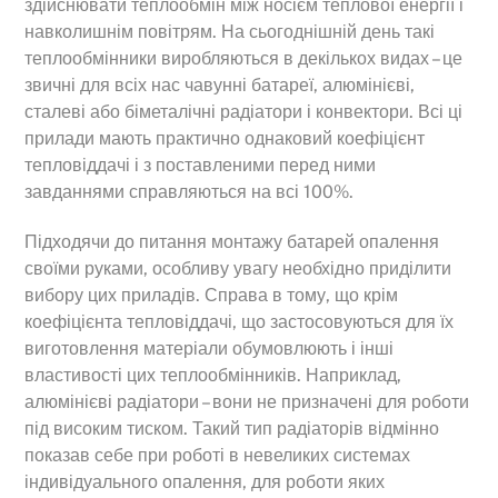
здійснювати теплообмін між носієм теплової енергії і
навколишнім повітрям. На сьогоднішній день такі
теплообмінники виробляються в декількох видах – це
звичні для всіх нас чавунні батареї, алюмінієві,
сталеві або біметалічні радіатори і конвектори. Всі ці
прилади мають практично однаковий коефіцієнт
тепловіддачі і з поставленими перед ними
завданнями справляються на всі 100%.
Підходячи до питання монтажу батарей опалення
своїми руками, особливу увагу необхідно приділити
вибору цих приладів. Справа в тому, що крім
коефіцієнта тепловіддачі, що застосовуються для їх
виготовлення матеріали обумовлюють і інші
властивості цих теплообмінників. Наприклад,
алюмінієві радіатори – вони не призначені для роботи
під високим тиском. Такий тип радіаторів відмінно
показав себе при роботі в невеликих системах
індивідуального опалення, для роботи яких