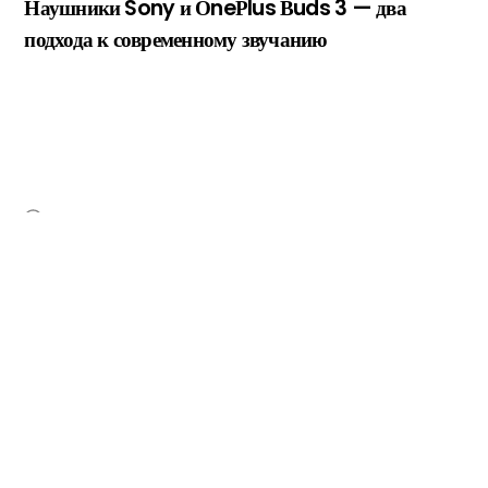
Наушники Sony и ОneРlus Вuds 3 — два
подхода к современному звучанию
Back
To
Top
НЕДАВНІ ЗАПИСИ
Тепловий насос повітря-повітря: значна економія на
опаленні взимку
Критерии выбора террасной доски из ДПК: технические
параметры и правила монтажа