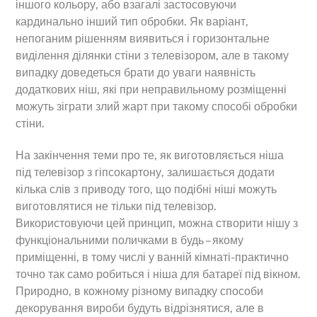
іншого кольору, або взагалі застосовуючи
кардинально інший тип обробки. Як варіант,
непоганим рішенням виявиться і горизонтальне
виділення ділянки стіни з телевізором, але в такому
випадку доведеться брати до уваги наявність
додаткових ніш, які при неправильному розміщенні
можуть зіграти злий жарт при такому способі обробки
стіни.
На закінчення теми про те, як виготовляється ніша
під телевізор з гіпсокартону, залишається додати
кілька слів з приводу того, що подібні ніші можуть
виготовлятися не тільки під телевізор.
Використовуючи цей принцип, можна створити нішу з
функціональними поличками в будь – якому
приміщенні, в тому числі у ванній кімнаті-практично
точно так само робиться і ніша для батареї під вікном.
Природно, в кожному різному випадку способи
декорування вироби будуть відрізнятися, але в