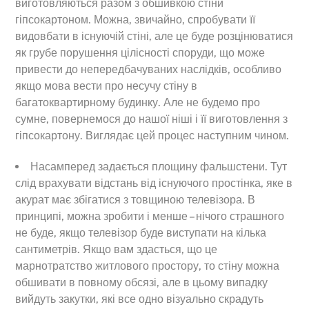
виготовляються разом з обшивкою стіни
гіпсокартоном. Можна, звичайно, спробувати її
видовбати в існуючій стіні, але це буде розцінюватися
як грубе порушення цілісності споруди, що може
привести до непередбачуваних наслідків, особливо
якщо мова вести про несучу стіну в
багатоквартирному будинку. Але не будемо про
сумне, повернемося до нашої ніші і її виготовлення з
гіпсокартону. Виглядає цей процес наступним чином.
Насамперед задається площину фальшстени. Тут
слід врахувати відстань від існуючого простінка, яке в
акурат має збігатися з товщиною телевізора. В
принципі, можна зробити і менше – нічого страшного
не буде, якщо телевізор буде виступати на кілька
сантиметрів. Якщо вам здасться, що це
марнотратство житлового простору, то стіну можна
обшивати в повному обсязі, але в цьому випадку
вийдуть закутки, які все одно візуально скрадуть