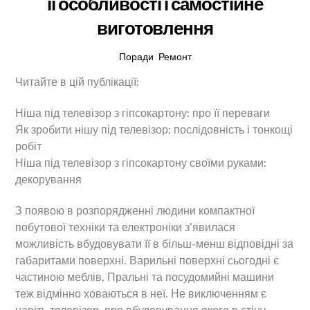
її особливості і самостійне
виготовлення
Поради
,
Ремонт
Читайте в цій публікації:
Ніша під телевізор з гіпсокартону: про її переваги
Як зробити нішу під телевізор: послідовність і тонкощі
робіт
Ніша під телевізор з гіпсокартону своїми руками:
декорування
З появою в розпорядженні людини компактної
побутової техніки та електроніки з’явилася
можливість вбудовувати її в більш-менш відповідні за
габаритами поверхні. Варильні поверхні сьогодні є
частиною меблів, Пральні та посудомийні машини
теж відмінно ховаються в неї. Не виключенням є