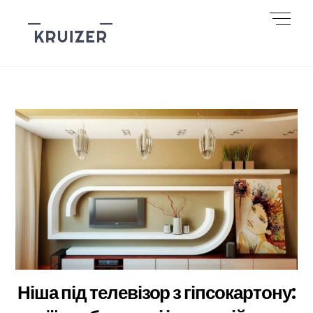
Skip
Men
to
content
Ніша під телевізор з гіпсокартону: