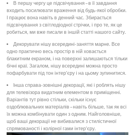
В першу чергу це підсвічування – в її завдання
входить посилювати враження від будь-якої обробки.
І працює вона навіть в денний час. Збирається
підсвічування з світлодіодної стрічки, і про те, як це
робиться, ми вже писали в іншій статті нашого сайту.
Декорувати нішу всередині-заняття марне. Все
одно практично весь простір в ній ховається
блакитним екраном, і на поверхні залишаються тільки
бічні краї. Загалом, нішу всередині можна просто
пофарбувати під тон інтер’єру і на цьому зупинитися.
Інша справа-зовнішні декорації, які і роблять нішу
для телевізора видатним елементом в приміщенні.
Варіантів тут рівно стільки, скільки існує
оздоблювальних матеріалів – навіть більше, так як всі
їх можна комбінувати один з одним. Найголовніше,
щоб ваші декорації не вибивалися з стилістичної
спрямованості і колірної гами інтер’єру.