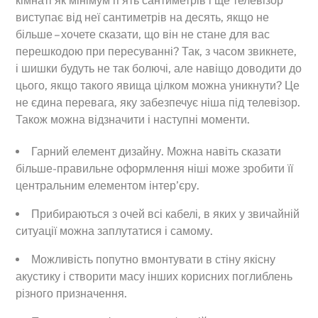
кімнаті як мінімум п’ять сантиметрів і ще телевізор
виступає від неї сантиметрів на десять, якщо не
більше – хочете сказати, що він не стане для вас
перешкодою при пересуванні? Так, з часом звикнете,
і шишки будуть не так болючі, але навіщо доводити до
цього, якщо такого явища цілком можна уникнути? Це
не єдина перевага, яку забезпечує ніша під телевізор.
Також можна відзначити і наступні моменти.
Гарний елемент дизайну. Можна навіть сказати
більше-правильне оформлення ніші може зробити її
центральним елементом інтер’єру.
Прибираються з очей всі кабелі, в яких у звичайній
ситуації можна заплутатися і самому.
Можливість попутно вмонтувати в стіну якісну
акустику і створити масу інших корисних поглиблень
різного призначення.