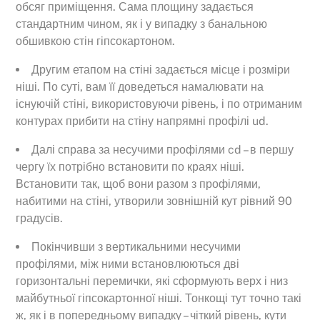
обсяг приміщення. Сама площину задається
стандартним чином, як і у випадку з банальною
обшивкою стін гіпсокартоном.
Другим етапом на стіні задається місце і розміри
ніші. По суті, вам її доведеться намалювати на
існуючій стіні, використовуючи рівень, і по отриманим
контурах прибити на стіну напрямні профілі ud.
Далі справа за несучими профілями cd – в першу
чергу їх потрібно встановити по краях ніші.
Встановити так, щоб вони разом з профілями,
набитими на стіні, утворили зовнішній кут рівний 90
градусів.
Покінчивши з вертикальними несучими
профілями, між ними встановлюються дві
горизонтальні перемички, які сформують верх і низ
майбутньої гіпсокартонної ніші. Тонкощі тут точно такі
ж, як і в попередньому випадку – чіткий рівень, кути