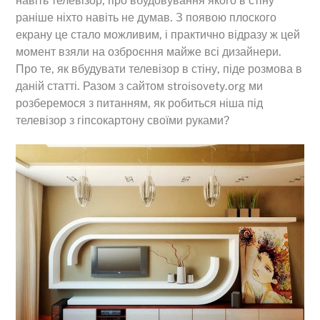
навіть телевізор, про вбудовування якого в стіну
раніше ніхто навіть не думав. З появою плоского
екрану це стало можливим, і практично відразу ж цей
момент взяли на озброєння майже всі дизайнери.
Про те, як вбудувати телевізор в стіну, піде розмова в
даній статті. Разом з сайтом stroisovety.org ми
розберемося з питанням, як робиться ніша під
телевізор з гіпсокартону своїми руками?