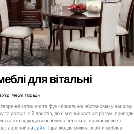
еблі для вітальні
ер’єр
,
Меблі
,
Поради
у створенні затишної та функціональної обстановки у вашому
ку та розваг, а й простір, де сім’я збирається разом, проводи
лів варто підходити особливо ретельно, враховуючи як
представлений
на сайті
Таранко, де можна знайти меблеві