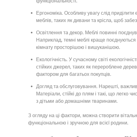
функціональності.
Ергономіка. Особливу увагу слід приділити
меблів, таких як дивани та крісла, щоб за
Освітлення та декор. Меблі повинні поєднув
Наприклад, темні меблі краще поєднуються з
кімнату просторішою і вишуканішою.
Екологічність. У сучасному світі екологічніс
стійких джерел, таких як перероблене дерев
фактором для багатьох покупців.
Догляд та обслуговування. Нарешті, важлив
Матеріали, стійкі до плям і такі, що легко ч
з дітьми або домашніми тваринами.
З огляду на ці фактори, можна створити вітальн
функціональною і зручною для всієї родини.