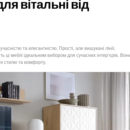
для вітальні від
часністю та елегантністю. Прості, але вишукані лінії,
ять ці меблі ідеальним вибором для сучасних інтер’єрів. Вон
ня стилю та комфорту.