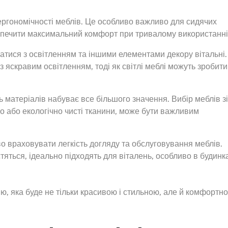
 ергономічності меблів. Це особливо важливо для сидячих
безпечити максимальний комфорт при тривалому використанні
атися з освітленням та іншими елементами декору вітальні.
 яскравим освітленням, тоді як світлі меблі можуть зробити
ть матеріалів набуває все більшого значення. Вибір меблів зі
о або екологічно чисті тканини, може бути важливим
о враховувати легкість догляду та обслуговування меблів.
истяться, ідеально підходять для віталень, особливо в будинк
ю, яка буде не тільки красивою і стильною, але й комфортн