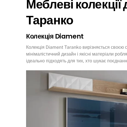
Меблеві колекції 
Таранко
Колекція Diament
Колекція Diament Taranko вирізняється своєю су
мінімалістичний дизайн і якісні матеріали робл
ідеально підходять для тих, хто шукає поєднан