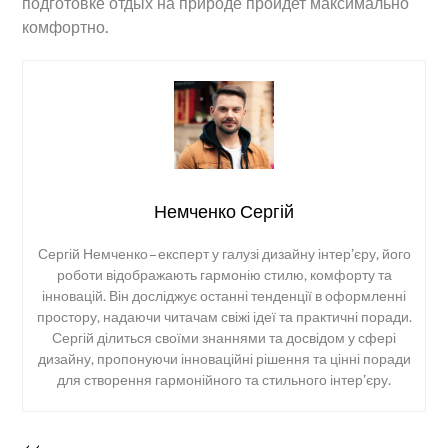
подготовке отдых на природе пройдет максимально
комфортно.
Немченко Сергій
Сергій Немченко – експерт у галузі дизайну інтер’єру, його
роботи відображають гармонію стилю, комфорту та
інновацій. Він досліджує останні тенденції в оформленні
простору, надаючи читачам свіжі ідеї та практичні поради.
Сергій ділиться своїми знаннями та досвідом у сфері
дизайну, пропонуючи інноваційні рішення та цінні поради
для створення гармонійного та стильного інтер’єру.