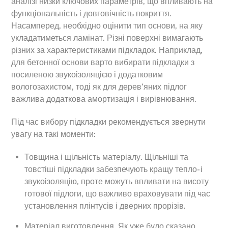
аналізі низки ключових параметрів, що впливають на
функціональність і довговічність покриття.
Насамперед, необхідно оцінити тип основи, на яку
укладатиметься ламінат. Різні поверхні вимагають
різних за характеристиками підкладок. Наприклад,
для бетонної основи варто вибирати підкладки з
посиленою звукоізоляцією і додатковим
вологозахистом, тоді як для дерев’яних підлог
важлива додаткова амортизація і вирівнювання.
Під час вибору підкладки рекомендується звернути
увагу на такі моменти:
Товщина і щільність матеріалу. Щільніші та
товстіші підкладки забезпечують кращу тепло- і
звукоізоляцію, проте можуть впливати на висоту
готової підлоги, що важливо враховувати під час
установлення плінтусів і дверних прорізів.
Матеріал виготовлення. Як уже було сказано,