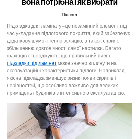
вона потрібна і як вибрати
Підлога
Підкладка для ламінату – це незамінний елемент під
час укладання підлогового покриття, який забезпечує
додаткову шумо- і теплоізоляцію, а також сприяє
збільшенню довговічності самої настилки. Багато
фахівців стверджують, що правильний вибір
підкладки під ламінат
може значно вплинути на
експлуатаційні характеристики підлоги. Наприклад,
якісна підкладка зменшує ризик появи скрипів і
нерівностей, що особливо важливо для великих
приміщень і будинків з інтенсивною експлуатацією.