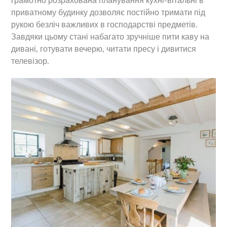
грамотно розрахована планування кухні-вітальні в
приватному будинку дозволяє постійно тримати під
рукою безліч важливих в господарстві предметів.
Завдяки цьому стані набагато зручніше пити каву на
дивані, готувати вечерю, читати пресу і дивитися
телевізор.