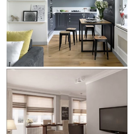
Back
To
Top