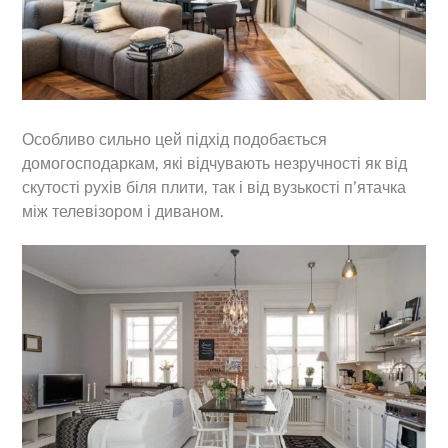
Особливо сильно цей підхід подобається
домогосподаркам, які відчувають незручності як від
скутості рухів біля плити, так і від вузькості п’ятачка
між телевізором і диваном.