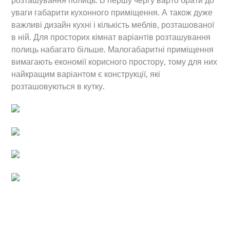
розташування полиць. В першу чергу варто брати до
уваги габарити кухонного приміщення. А також дуже
важливі дизайн кухні і кількість меблів, розташованої
в ній. Для просторих кімнат варіантів розташування
полиць набагато більше. Малогабаритні приміщення
вимагають економії корисного простору, тому для них
найкращим варіантом є конструкції, які
розташовуються в кутку.
Back
To
Top