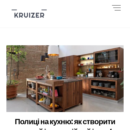
Skip
Men
to
content
Полиці на кухню: як створити