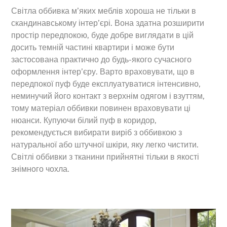
Світла оббивка м’яких меблів хороша не тільки в
скандинавському інтер’єрі. Вона здатна розширити
простір передпокою, буде добре виглядати в цій
досить темній частині квартири і може бути
застосована практично до будь-якого сучасного
оформлення інтер’єру. Варто враховувати, що в
передпокої пуф буде експлуатуватися інтенсивно,
неминучий його контакт з верхнім одягом і взуттям,
тому матеріал оббивки повинен враховувати ці
нюанси. Купуючи білий пуф в коридор,
рекомендується вибирати виріб з оббивкою з
натуральної або штучної шкіри, яку легко чистити.
Світлі оббивки з тканини прийнятні тільки в якості
знімного чохла.