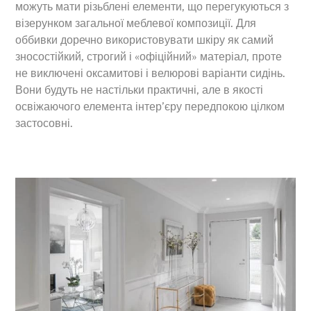
можуть мати різьблені елементи, що перегукуються з
візерунком загальної меблевої композиції. Для
оббивки доречно використовувати шкіру як самий
зносостійкий, строгий і «офіційний» матеріал, проте
не виключені оксамитові і велюрові варіанти сидінь.
Вони будуть не настільки практичні, але в якості
освіжаючого елемента інтер’єру передпокою цілком
застосовні.