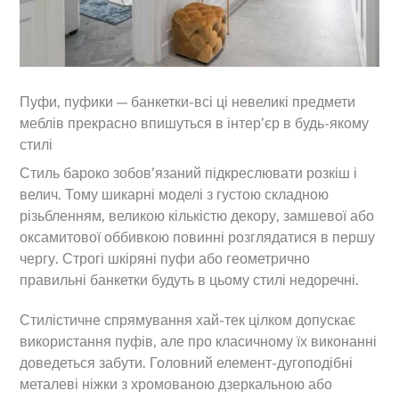
Пуфи, пуфики — банкетки-всі ці невеликі предмети
меблів прекрасно впишуться в інтер’єр в будь-якому
стилі
Стиль бароко зобов’язаний підкреслювати розкіш і
велич. Тому шикарні моделі з густою складною
різьбленням, великою кількістю декору, замшевої або
оксамитової оббивкою повинні розглядатися в першу
чергу. Строгі шкіряні пуфи або геометрично
правильні банкетки будуть в цьому стилі недоречні.
Стилістичне спрямування хай-тек цілком допускає
використання пуфів, але про класичному їх виконанні
доведеться забути. Головний елемент-дугоподібні
металеві ніжки з хромованою дзеркальною або