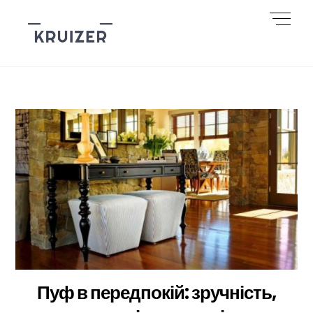
Skip
Men
to
content
Пуф в передпокій: зручність,