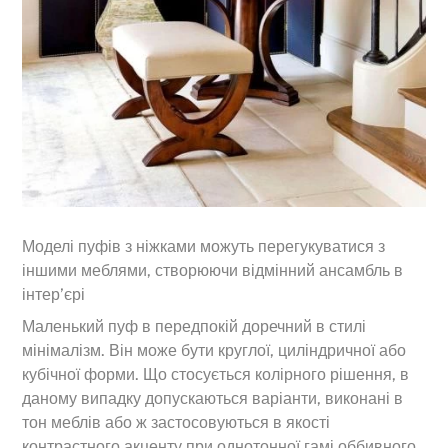
Моделі пуфів з ніжками можуть перегукуватися з
іншими меблями, створюючи відмінний ансамбль в
інтер’єрі
Маленький пуф в передпокій доречний в стилі
мінімалізм. Він може бути круглої, циліндричної або
кубічної форми. Що стосується колірного рішення, в
даному випадку допускаються варіанти, виконані в
тон меблів або ж застосовуються в якості
контрастного акценту при однотонної гамі оббивного