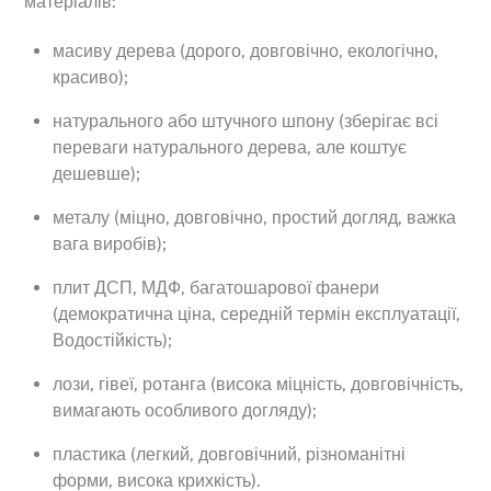
матеріалів:
масиву дерева (дорого, довговічно, екологічно,
красиво);
натурального або штучного шпону (зберігає всі
переваги натурального дерева, але коштує
дешевше);
металу (міцно, довговічно, простий догляд, важка
вага виробів);
плит ДСП, МДФ, багатошарової фанери
(демократична ціна, середній термін експлуатації,
Водостійкість);
лози, гівеї, ротанга (висока міцність, довговічність,
вимагають особливого догляду);
Back
To
пластика (легкий, довговічний, різноманітні
Top
форми, висока крихкість).