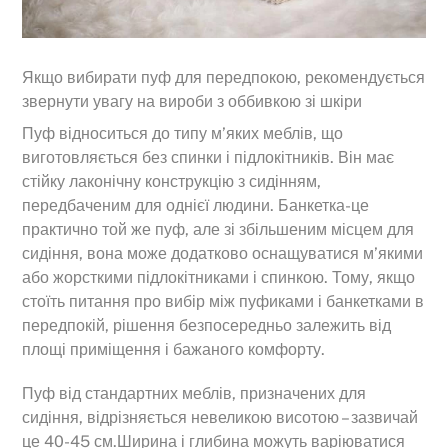
Якщо вибирати пуф для передпокою, рекомендується
звернути увагу на вироби з оббивкою зі шкіри
Пуф відноситься до типу м’яких меблів, що
виготовляється без спинки і підлокітників. Він має
стійку лаконічну конструкцію з сидінням,
передбаченим для однієї людини. Банкетка-це
практично той же пуф, але зі збільшеним місцем для
сидіння, вона може додатково оснащуватися м’якими
або жорсткими підлокітниками і спинкою. Тому, якщо
стоїть питання про вибір між пуфиками і банкетками в
передпокій, рішення безпосередньо залежить від
площі приміщення і бажаного комфорту.
Пуф від стандартних меблів, призначених для
сидіння, відрізняється невеликою висотою – зазвичай
це 40-45 см.Ширина і глибина можуть варіюватися