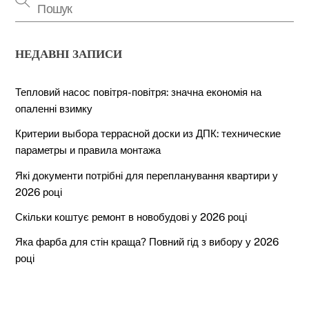
НЕДАВНІ ЗАПИСИ
Тепловий насос повітря-повітря: значна економія на
опаленні взимку
Критерии выбора террасной доски из ДПК: технические
параметры и правила монтажа
Які документи потрібні для перепланування квартири у
2026 році
Скільки коштує ремонт в новобудові у 2026 році
Яка фарба для стін краща? Повний гід з вибору у 2026
році