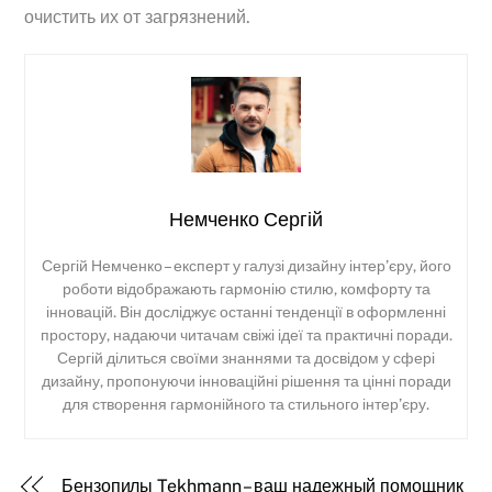
очистить их от загрязнений.
Немченко Сергій
Сергій Немченко – експерт у галузі дизайну інтер’єру, його
роботи відображають гармонію стилю, комфорту та
інновацій. Він досліджує останні тенденції в оформленні
простору, надаючи читачам свіжі ідеї та практичні поради.
Сергій ділиться своїми знаннями та досвідом у сфері
дизайну, пропонуючи інноваційні рішення та цінні поради
для створення гармонійного та стильного інтер’єру.
Бензопилы Tekhmann – ваш надежный помощник