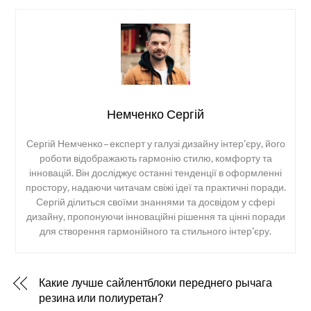
Немченко Сергій
Сергій Немченко – експерт у галузі дизайну інтер’єру, його
роботи відображають гармонію стилю, комфорту та
інновацій. Він досліджує останні тенденції в оформленні
простору, надаючи читачам свіжі ідеї та практичні поради.
Сергій ділиться своїми знаннями та досвідом у сфері
дизайну, пропонуючи інноваційні рішення та цінні поради
для створення гармонійного та стильного інтер’єру.
Какие лучше сайлентблоки переднего рычага
резина или полиуретан?