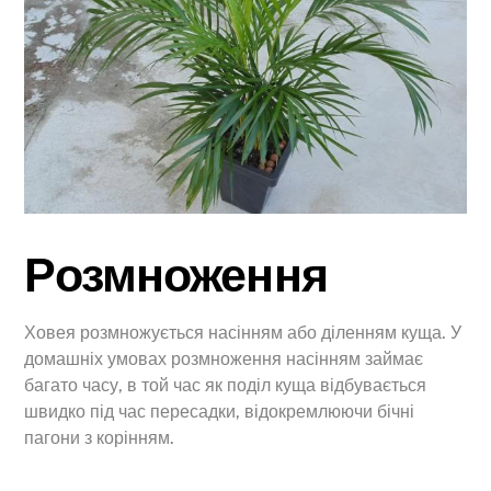
Розмноження
Ховея розмножується насінням або діленням куща. У
домашніх умовах розмноження насінням займає
багато часу, в той час як поділ куща відбувається
швидко під час пересадки, відокремлюючи бічні
пагони з корінням.