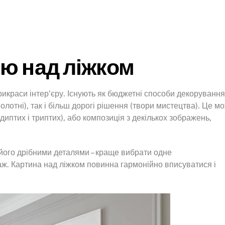
ю над ліжком
краси інтер’єру. Існують як бюджетні способи декорування
олотні), так і більш дорогі рішення (твори мистецтва). Це м
(диптих і триптих), або композиція з декількох зображень,
його дрібними деталями – краще вибрати одне
ж. Картина над ліжком повинна гармонійно вписуватися і