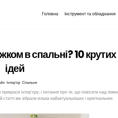
Головна
Інструмент та обладнання
жком в спальні? 10 крутих
ідей
айн
,
Інтер’єр
,
Спальня
прикраси інтер’єру, і питання про те, що повісити над ліжк
й статті ми зібрали кілька найактуальніших і оригінальних