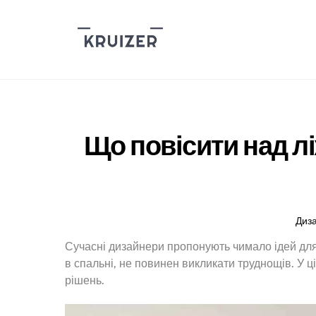
Skip
to
content
Що повісити над лі
Диз
Сучасні дизайнери пропонують чимало ідей для 
в спальні, не повинен викликати труднощів. У ці
рішень.