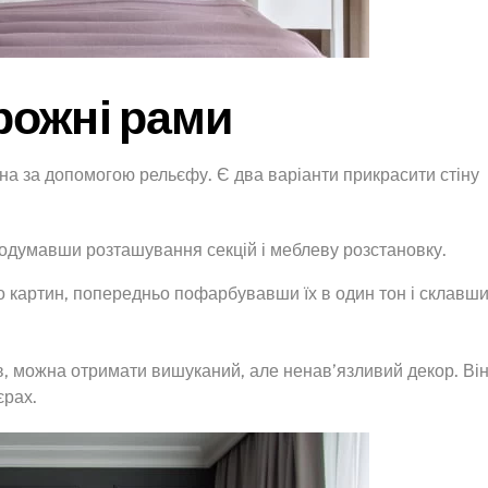
рожні рами
а за допомогою рельєфу. Є два варіанти прикрасити стіну
одумавши розташування секцій і меблеву розстановку.
о картин, попередньо пофарбувавши їх в один тон і склавш
, можна отримати вишуканий, але ненав’язливий декор. Ві
єрах.