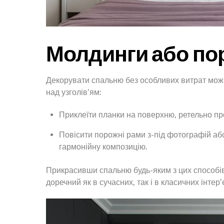
Молдинги або по
Декорувати спальню без особливих витрат можн
над узголів’ям:
Приклеїти планки на поверхню, ретельно пр
Повісити порожні рами з-під фотографій аб
гармонійну композицію.
Прикрасивши спальню будь-яким з цих способів
доречний як в сучасних, так і в класичних інтер’